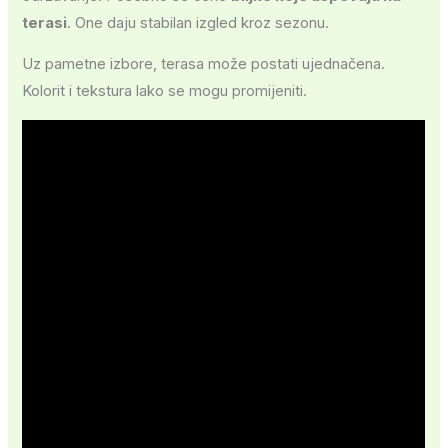
terasi
. One daju stabilan izgled kroz sezonu.
Uz pametne izbore, terasa može postati ujednačena.
Kolorit i tekstura lako se mogu promijeniti.