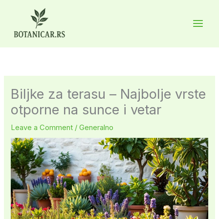
Skip
to
Main
content
Men
Biljke za terasu – Najbolje vrste
otporne na sunce i vetar
Leave a Comment
/
Generalno