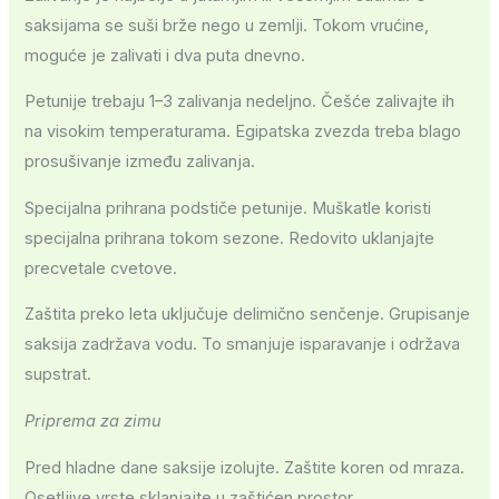
saksijama se suši brže nego u zemlji. Tokom vrućine,
moguće je zalivati i dva puta dnevno.
Petunije trebaju 1–3 zalivanja nedeljno. Češće zalivajte ih
na visokim temperaturama. Egipatska zvezda treba blago
prosušivanje između zalivanja.
Specijalna prihrana podstiče petunije. Muškatle koristi
specijalna prihrana tokom sezone. Redovito uklanjajte
precvetale cvetove.
Zaštita preko leta uključuje delimično senčenje. Grupisanje
saksija zadržava vodu. To smanjuje isparavanje i održava
supstrat.
Priprema za zimu
Pred hladne dane saksije izolujte. Zaštite koren od mraza.
Osetljive vrste sklanjajte u zaštićen prostor.