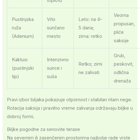
toplotu
Veoma
Pustinjska
Vrlo
Leto: na 4–
propusan,
ruža
sunčano
5 dana;
pliće
(Adenium)
mesto
zima: retko
saksije
Grub,
Kaktusi
Intenzivno
Retko; zimi
peskovit,
(pustinjski
sunce i
ne zalivati
odlična
tip)
suša
drenaža
Pravi izbor biljaka pokazuje otpornost i stabilan ritam nege.
Rotacija saksija i pravilno vreme zalivanja održavaju biljke u
dobroj formi.
Biljke pogodne za senovite terase
Na severnim ili zasenčenim prostorima najbolje rade vrste