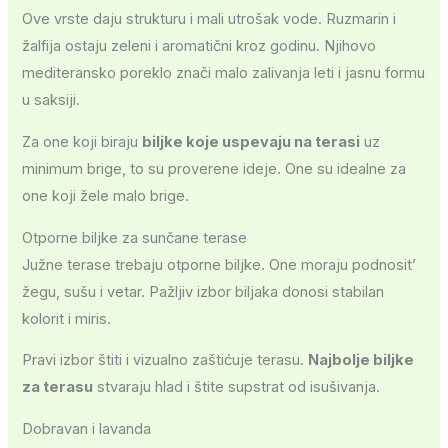
Ove vrste daju strukturu i mali utrošak vode. Ruzmarin i
žalfija ostaju zeleni i aromatični kroz godinu. Njihovo
mediteransko poreklo znači malo zalivanja leti i jasnu formu
u saksiji.
Za one koji biraju
biljke koje uspevaju na terasi
uz
minimum brige, to su proverene ideje. One su idealne za
one koji žele malo brige.
Otporne biljke za sunčane terase
Južne terase trebaju otporne biljke. One moraju podnosit’
žegu, sušu i vetar. Pažljiv izbor biljaka donosi stabilan
kolorit i miris.
Pravi izbor štiti i vizualno zaštićuje terasu.
Najbolje biljke
za terasu
stvaraju hlad i štite supstrat od isušivanja.
Dobravan i lavanda