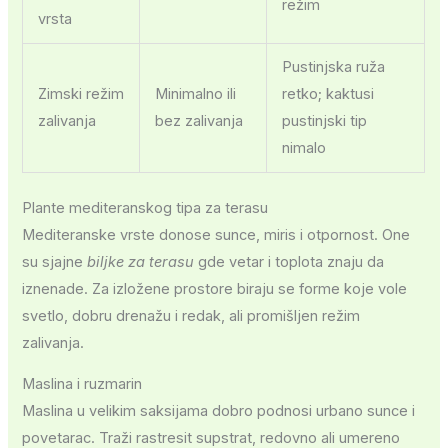
režim
vrsta
Pustinjska ruža
Zimski režim
Minimalno ili
retko; kaktusi
zalivanja
bez zalivanja
pustinjski tip
nimalo
Plante mediteranskog tipa za terasu
Mediteranske vrste donose sunce, miris i otpornost. One
su sjajne
biljke za terasu
gde vetar i toplota znaju da
iznenade. Za izložene prostore biraju se forme koje vole
svetlo, dobru drenažu i redak, ali promišljen režim
zalivanja.
Maslina i ruzmarin
Maslina u velikim saksijama dobro podnosi urbano sunce i
povetarac. Traži rastresit supstrat, redovno ali umereno