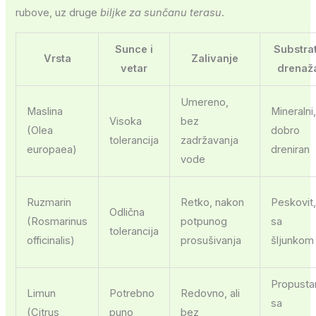
rubove, uz druge
biljke za sunčanu terasu
.
Sunce i
Substrat
Vrsta
Zalivanje
vetar
drenaž
Umereno,
Maslina
Mineralni
Visoka
bez
(Olea
dobro
tolerancija
zadržavanja
europaea)
dreniran
vode
Ruzmarin
Retko, nakon
Peskovit
Odlična
(Rosmarinus
potpunog
sa
tolerancija
officinalis)
prosušivanja
šljunkom
Propusta
Limun
Potrebno
Redovno, ali
sa
(Citrus
puno
bez