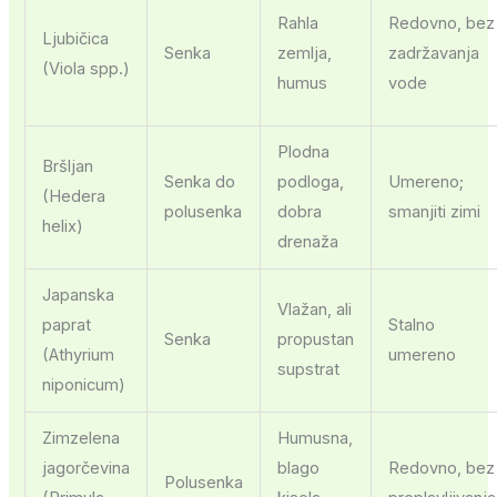
Rahla
Redovno, bez
Ljubičica
Senka
zemlja,
zadržavanja
(Viola spp.)
humus
vode
Plodna
Bršljan
Senka do
podloga,
Umereno;
(Hedera
polusenka
dobra
smanjiti zimi
helix)
drenaža
Japanska
Vlažan, ali
paprat
Stalno
Senka
propustan
(Athyrium
umereno
supstrat
niponicum)
Zimzelena
Humusna,
jagorčevina
blago
Redovno, bez
Polusenka