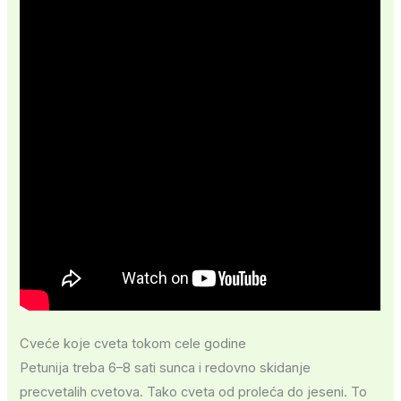
Cveće koje cveta tokom cele godine
Petunija treba 6–8 sati sunca i redovno skidanje
precvetalih cvetova. Tako cveta od proleća do jeseni. To