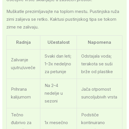
Muškatle prezimljavajte na toplom mestu. Pustinjska ruža
zimi zalijeva se retko. Kaktusi pustinjskog tipa se tokom
zime ne zalivaju.
Radnja
Učestalost
Napomena
Svaki dan leti;
Odstajala voda;
Zalivanje
1–3x nedeljno
terakota se suši
ujutru/uveče
za petunije
brže od plastike
Na 2–4
Prihrana
Jača otpornost
nedelje u
kalijumom
suncoljubivih vrsta
sezoni
Tečno
Podstiče
đubrivo za
1x mesečno
kontinuirano