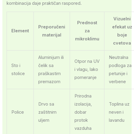
kombinacija daje praktičan raspored.
Vizuelni
Prednost
Preporučeni
efekat uz
Element
za
materijal
boje
mikroklimu
cvetova
Aluminijum ili
Neutralna
Otpor na UV
Sto i
čelik sa
podloga za
i vlagu, lako
stolice
praškastim
petunije i
pomeranje
premazom
verbene
Prirodna
Drvo sa
izolacija,
Toplina uz
Police
zaštitnim
dobar
neven i
uljem
protok
lavandu
vazduha