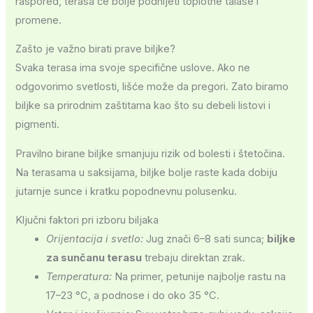
raspored, terasa će bolje podnijeti toplotne talase i
promene.
Zašto je važno birati prave biljke?
Svaka terasa ima svoje specifične uslove. Ako ne
odgovorimo svetlosti, lišće može da pregori. Zato biramo
biljke sa prirodnim zaštitama kao što su debeli listovi i
pigmenti.
Pravilno birane biljke smanjuju rizik od bolesti i štetočina.
Na terasama u saksijama, biljke bolje raste kada dobiju
jutarnje sunce i kratku popodnevnu polusenku.
Ključni faktori pri izboru biljaka
Orijentacija i svetlo:
Jug znači 6–8 sati sunca;
biljke
za sunčanu terasu
trebaju direktan zrak.
Temperatura:
Na primer, petunije najbolje rastu na
17–23 °C, a podnose i do oko 35 °C.