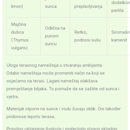
dodatko
limon)
sunca
preplavljivanja
perlita
Majčina
Odlična na
dušica
Retko,
Siromašni
punom
(Thymus
podnosi sušu
kamenit
suncu
vulgaris)
Uloga terasnog nameštaja u stvaranju ambijenta
Odabir nameštaja može promeniti način na koji se
osjećamo na terasi. Lagani nameštaj olakšava
premještanje biljaka. To pomaže da se zaštite od sunca i
vjetra.
Materijali otporni na sunce i vodu čuvaju oblik. Oni također
pridonose lepoto terase.
Pravilno uklapanje funkcije i materijala stvara skladan