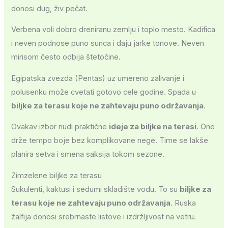
donosi dug, živ pečat.
Verbena voli dobro dreniranu zemlju i toplo mesto. Kadifica
i neven podnose puno sunca i daju jarke tonove. Neven
mirisom često odbija štetočine.
Egipatska zvezda (Pentas) uz umereno zalivanje i
polusenku može cvetati gotovo cele godine. Spada u
biljke za terasu koje ne zahtevaju puno održavanja
.
Ovakav izbor nudi praktične
ideje za biljke na terasi
. One
drže tempo boje bez komplikovane nege. Time se lakše
planira setva i smena saksija tokom sezone.
Zimzelene biljke za terasu
Sukulenti, kaktusi i sedumi skladište vodu. To su
biljke za
terasu koje ne zahtevaju puno održavanja
. Ruska
žalfija donosi srebrnaste listove i izdržljivost na vetru.