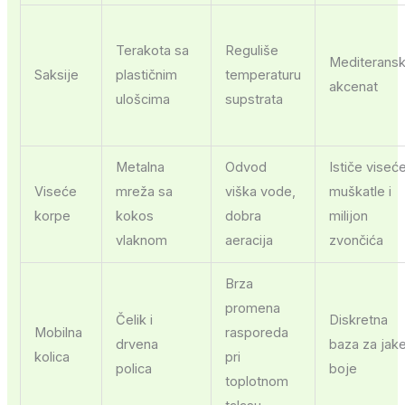
Terakota sa
Reguliše
Mediteransk
Saksije
plastičnim
temperaturu
akcenat
ulošcima
supstrata
Metalna
Odvod
Ističe viseć
Viseće
mreža sa
viška vode,
muškatle i
korpe
kokos
dobra
milijon
vlaknom
aeracija
zvončića
Brza
promena
Čelik i
Diskretna
Mobilna
rasporeda
drvena
baza za jak
kolica
pri
polica
boje
toplotnom