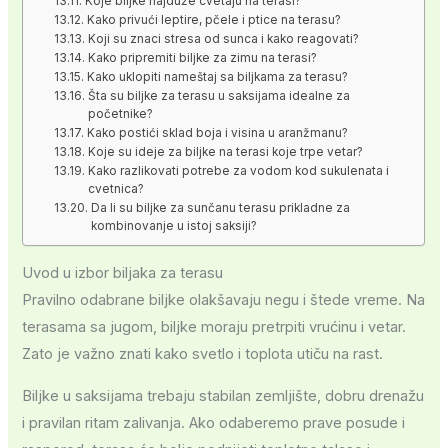
Koje biljke najduže cvetaju na terasi?
Kako privući leptire, pčele i ptice na terasu?
Koji su znaci stresa od sunca i kako reagovati?
Kako pripremiti biljke za zimu na terasi?
Kako uklopiti nameštaj sa biljkama za terasu?
Šta su biljke za terasu u saksijama idealne za
početnike?
Kako postići sklad boja i visina u aranžmanu?
Koje su ideje za biljke na terasi koje trpe vetar?
Kako razlikovati potrebe za vodom kod sukulenata i
cvetnica?
Da li su biljke za sunčanu terasu prikladne za
kombinovanje u istoj saksiji?
Uvod u izbor biljaka za terasu
Pravilno odabrane biljke olakšavaju negu i štede vreme. Na
terasama sa jugom, biljke moraju pretrpiti vrućinu i vetar.
Zato je važno znati kako svetlo i toplota utiču na rast.
Biljke u saksijama trebaju stabilan zemljište, dobru drenažu
i pravilan ritam zalivanja. Ako odaberemo prave posude i