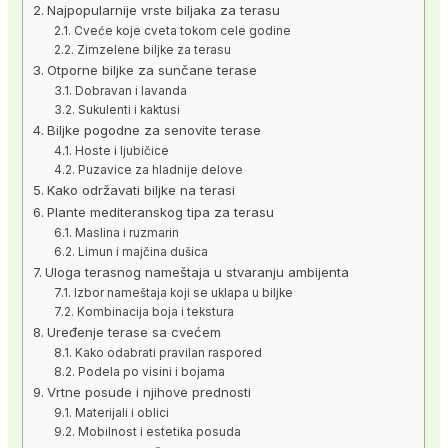
Najpopularnije vrste biljaka za terasu
Cveće koje cveta tokom cele godine
Zimzelene biljke za terasu
Otporne biljke za sunčane terase
Dobravan i lavanda
Sukulenti i kaktusi
Biljke pogodne za senovite terase
Hoste i ljubičice
Puzavice za hladnije delove
Kako održavati biljke na terasi
Plante mediteranskog tipa za terasu
Maslina i ruzmarin
Limun i majčina dušica
Uloga terasnog nameštaja u stvaranju ambijenta
Izbor nameštaja koji se uklapa u biljke
Kombinacija boja i tekstura
Uređenje terase sa cvećem
Kako odabrati pravilan raspored
Podela po visini i bojama
Vrtne posude i njihove prednosti
Materijali i oblici
Mobilnost i estetika posuda