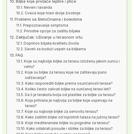
Biljke koje privlače leptire i ptice
Neven i lavanda
Cveće koje hrani divlje životinje
Problemi sa štetočinama i bolestima
Prepoznavanje simptoma
Prirodne opcije za zaštitu biljaka
Zaključak: Uživanje u terasnom vrtu
Doprinos biljaka kvalitetu života
Saveti za budući uspeh sa biljkama
FAQ
Koje su najbolje biljke za terasu izloženu jakom suncu i
vetru?
Koje su biljke za terasu koje ne zahtevaju puno
održavanja?
Kako rasporediti biljke prema osunčanosti terase?
Koliko često zalivati biljke na sunčanoj terasi leti?
Da li je terakota bolja od plastike za biljke za terasu?
Koja prihrana je najbolja za biljke koje uspevaju na
terasi?
Koje su najbolje biljke za senovitu terasu?
Kako zaštititi biljke od toplotnih talasa na južnoj terasi?
Koje mediteranske biljke su pogodne za terasu?
Kako odabrati posude i oblike za biljke za terasu?