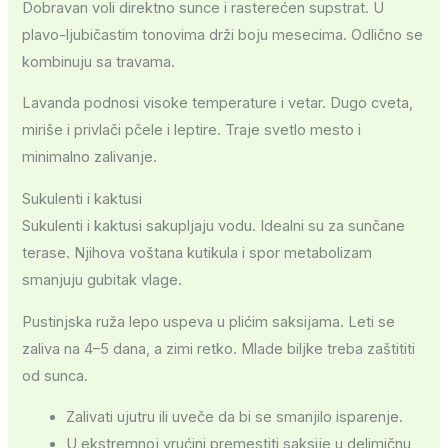
Dobravan voli direktno sunce i rasterećen supstrat. U
plavo-ljubičastim tonovima drži boju mesecima. Odlično se
kombinuju sa travama.
Lavanda podnosi visoke temperature i vetar. Dugo cveta,
miriše i privlači pčele i leptire. Traje svetlo mesto i
minimalno zalivanje.
Sukulenti i kaktusi
Sukulenti i kaktusi sakupljaju vodu. Idealni su za sunčane
terase. Njihova voštana kutikula i spor metabolizam
smanjuju gubitak vlage.
Pustinjska ruža lepo uspeva u plićim saksijama. Leti se
zaliva na 4–5 dana, a zimi retko. Mlade biljke treba zaštititi
od sunca.
Zalivati ujutru ili uveče da bi se smanjilo isparenje.
U ekstremnoj vrućini premestiti saksije u delimičnu