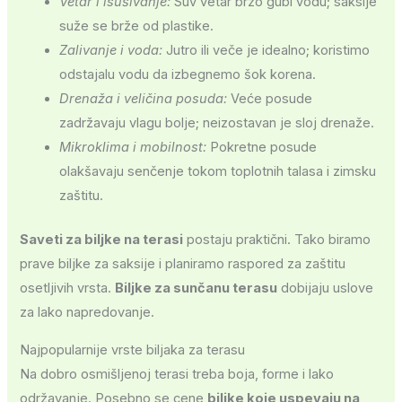
Vetar i isušivanje:
Suv vetar brzo gubi vodu; saksije
suže se brže od plastike.
Zalivanje i voda:
Jutro ili veče je idealno; koristimo
odstajalu vodu da izbegnemo šok korena.
Drenaža i veličina posuda:
Veće posude
zadržavaju vlagu bolje; neizostavan je sloj drenaže.
Mikroklima i mobilnost:
Pokretne posude
olakšavaju senčenje tokom toplotnih talasa i zimsku
zaštitu.
Saveti za biljke na terasi
postaju praktični. Tako biramo
prave biljke za saksije i planiramo raspored za zaštitu
osetljivih vrsta.
Biljke za sunčanu terasu
dobijaju uslove
za lako napredovanje.
Najpopularnije vrste biljaka za terasu
Na dobro osmišljenoj terasi treba boja, forme i lako
održavanje. Posebno se cene
biljke koje uspevaju na