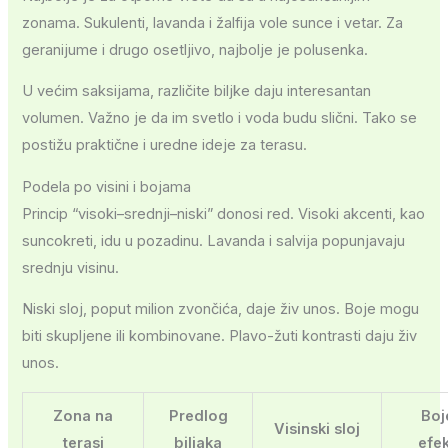
zonama. Sukulenti, lavanda i žalfija vole sunce i vetar. Za
geranijume i drugo osetljivo, najbolje je polusenka.
U većim saksijama, različite biljke daju interesantan
volumen. Važno je da im svetlo i voda budu slični. Tako se
postižu praktične i uredne ideje za terasu.
Podela po visini i bojama
Princip “visoki–srednji–niski” donosi red. Visoki akcenti, kao
suncokreti, idu u pozadinu. Lavanda i salvija popunjavaju
srednju visinu.
Niski sloj, poput milion zvončića, daje živ unos. Boje mogu
biti skupljene ili kombinovane. Plavo-žuti kontrasti daju živ
unos.
Zona na
Predlog
Boj
Visinski sloj
terasi
biljaka
efe