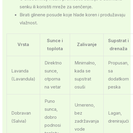
senku ili koristiti mreže za senčenje.
Birati glinene posude koje hlade koren i produžavaju
vlažnost.
Sunce i
Supstrat i
Vrsta
Zalivanje
toplota
drenaža
Direktno
Minimalno,
Propusan,
Lavanda
sunce,
kada se
sa
(Lavandula)
otporna
supstrat
dodatkom
na vetar
osuši
peska
Puno
Umereno,
sunca,
Dobravan
bez
Lagan,
dobro
(Salvia)
zadržavanja
drenirajući
podnosi
vode