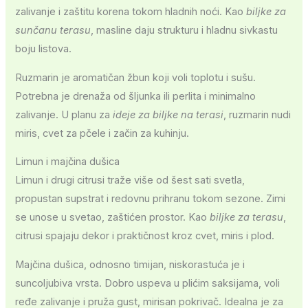
zalivanje i zaštitu korena tokom hladnih noći. Kao
biljke za
sunčanu terasu
, masline daju strukturu i hladnu sivkastu
boju listova.
Ruzmarin je aromatičan žbun koji voli toplotu i sušu.
Potrebna je drenaža od šljunka ili perlita i minimalno
zalivanje. U planu za
ideje za biljke na terasi
, ruzmarin nudi
miris, cvet za pčele i začin za kuhinju.
Limun i majčina dušica
Limun i drugi citrusi traže više od šest sati svetla,
propustan supstrat i redovnu prihranu tokom sezone. Zimi
se unose u svetao, zaštićen prostor. Kao
biljke za terasu
,
citrusi spajaju dekor i praktičnost kroz cvet, miris i plod.
Majčina dušica, odnosno timijan, niskorastuća je i
suncoljubiva vrsta. Dobro uspeva u plićim saksijama, voli
ređe zalivanje i pruža gust, mirisan pokrivač. Idealna je za