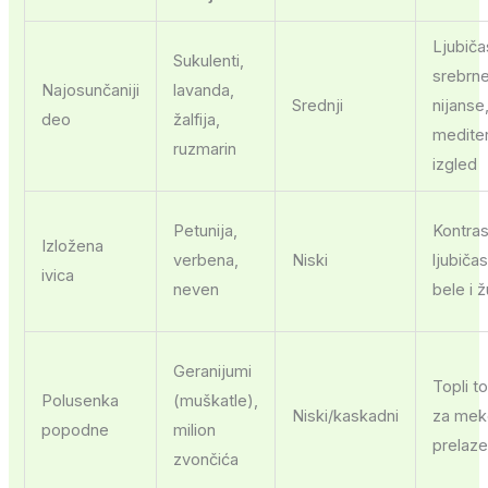
Ljubiča
Sukulenti,
srebrn
Najosunčaniji
lavanda,
Srednji
nijanse
deo
žalfija,
medite
ruzmarin
izgled
Petunija,
Kontras
Izložena
verbena,
Niski
ljubičas
ivica
neven
bele i 
Geranijumi
Topli t
Polusenka
(muškatle),
Niski/kaskadni
za mek
popodne
milion
prelaz
zvončića