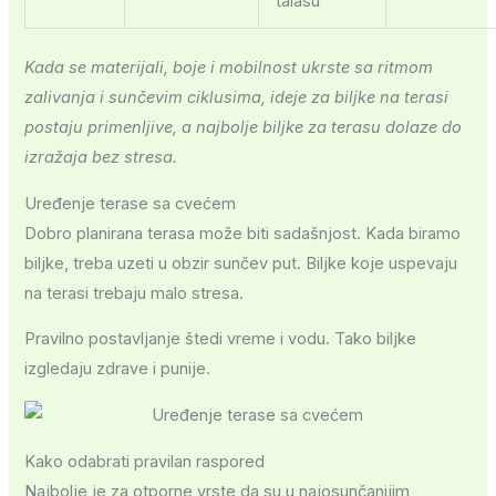
talasu
Kada se materijali, boje i mobilnost ukrste sa ritmom
zalivanja i sunčevim ciklusima, ideje za biljke na terasi
postaju primenljive, a najbolje biljke za terasu dolaze do
izražaja bez stresa.
Uređenje terase sa cvećem
Dobro planirana terasa može biti sadašnjost. Kada biramo
biljke, treba uzeti u obzir sunčev put. Biljke koje uspevaju
na terasi trebaju malo stresa.
Pravilno postavljanje štedi vreme i vodu. Tako biljke
izgledaju zdrave i punije.
Kako odabrati pravilan raspored
Najbolje je za otporne vrste da su u najosunčanijim