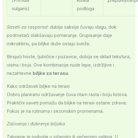
(Primula
kisela
preplavljivanja
vulgaris)
podloga
Saveti za raspored
: dublje saksije čuvaju vlagu, dok
podmetači olakšavaju pomeranje. Grupisanje daje
mikroklimu, pa biljke duže ostaju sveže.
Birajući hoste, ljubičice i puzavice, dobija se sklad tekstura,
visina i boja. Ove kombinacije nude lepe, izdržljive i
nezahtevne
biljke za terasu
.
Kako održavati biljke na terasi
Dobro planirano održavanje čuva ritam rasta i boju listova.
Praktični saveti pomažu da biljke na terasi ostane zdrave.
Fokus je na rutinama i sezonskim promenama.
Zalivanje i đubrenje biljaka
Zalivanje je najbolje u jutarnjim ili večernjim satima. U