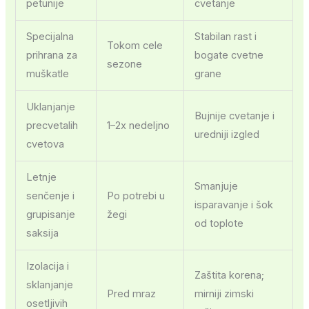
petunije
cvetanje
Specijalna
Stabilan rast i
Tokom cele
prihrana za
bogate cvetne
sezone
muškatle
grane
Uklanjanje
Bujnije cvetanje i
precvetalih
1–2x nedeljno
uredniji izgled
cvetova
Letnje
Smanjuje
senčenje i
Po potrebi u
isparavanje i šok
grupisanje
žegi
od toplote
saksija
Izolacija i
Zaštita korena;
sklanjanje
Pred mraz
mirniji zimski
osetljivih