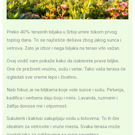
Preko 40% terasnih biljaka u Srbiji umire tokom prvog
toplog dana. To se najčešće dešava zbog jakog sunca i
vetrova. Zato je izbor i nega biljaka na terasi vrlo važan.
Ovaj vodič vam pokaže kako da izaberete prave biljke.
One će preživeti vrućinu, sušu i vetar. Tako vaša terasa će
izgledati sve vreme lepo i živahno.
Naši fokus je na biljkama koje vole sunce i sušu. Petunija,
kadifica i verbena daju boju i miris. Lavanda, ruzmarin i
žalfija donose mir i otpornost.
Sukulenti i kaktusi sakupljaju vodu u listovima. To ih čini
idealnim za vetrovite i vruće mesta. Svaka terasa može
postati laka za održavanje sa ovim savjetima.