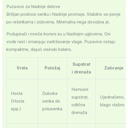
Puzavice za hladnije delove
Bršljan podnosi senku i hladnije promaje. Stabilno se penje
po rešetkama i zidovima. Minimalna nega dovoljna je.
Podupirači i mreže korisni su u hladnijim uglovima. Oni
vode rast i smanjuju zadržavanje vlage. Puzavice ostaju
kompaktne, dajući visinski balans.
Supstrat
Vrsta
Položaj
Zalivanje
i drenaža
Humusni
Hosta
Duboka
supstrat,
Ujednačeno,
(Hosta
senka do
odlična
blago vlažno
spp.)
polusenka
drenaža