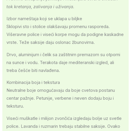
tok kretanja, zalivanja i uživanja.
Izbor nameštaja koji se uklapa u biljke
Sklopivi sto i stolice olakšavaju promenu rasporeda.
Višeravne police i viseći korpe mogu da podigne kaskadne
vrste. Teže saksije daju oslonac žbunovima.
Drvo, aluminijum i čelik sa zaštitnim premazom su otporni
na sunce i vodu. Terakota daje mediteranski izgled, ali
treba češće biti navlađena.
Kombinacija boja i tekstura
Neutralne boje omogućavaju da boje cvetova postanu
centar pažnje. Petunije, verbene i neven dodaju boju i
teksturu.
Viseći muškatle i milijon zvončića izgledaju bolje uz svetle
police. Lavanda i ruzmarin trebaju stabilne saksije. Ovako