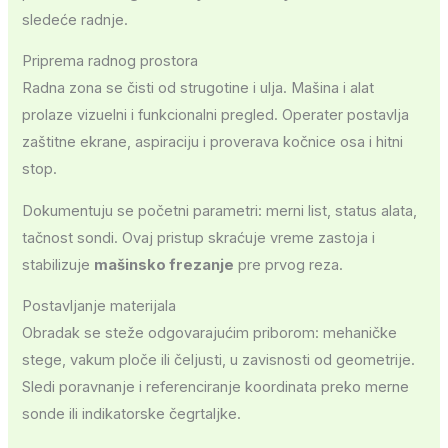
sledeće radnje.
Priprema radnog prostora
Radna zona se čisti od strugotine i ulja. Mašina i alat
prolaze vizuelni i funkcionalni pregled. Operater postavlja
zaštitne ekrane, aspiraciju i proverava kočnice osa i hitni
stop.
Dokumentuju se početni parametri: merni list, status alata,
tačnost sondi. Ovaj pristup skraćuje vreme zastoja i
stabilizuje
mašinsko frezanje
pre prvog reza.
Postavljanje materijala
Obradak se steže odgovarajućim priborom: mehaničke
stege, vakum ploče ili čeljusti, u zavisnosti od geometrije.
Sledi poravnanje i referenciranje koordinata preko merne
sonde ili indikatorske čegrtaljke.