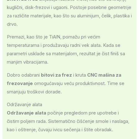
kuglični, disk-frezovi i ugaoni. Postoje posebne geometrije
za različite materijale, kao što su aluminijum, čelik, plastika i
drvo.
Premazi, kao što je TiAlN, pomažu pri većim
temperaturama i produžavaju radni vek alata. Kada se
parametri usklade sa materijalom, rezultat je čist finiš sa
manjim vibracijama.
Dobro odabrani
bitovi za frez
i kruta
CNC mašina za
frezovanje
omogućavaju veću produktivnost. Time se
smanjuju troškovi dorade.
Održavanje alata
Održavanje alata
počinje pregledom pre upotrebe i
čistim poljem rada. Sistematično čišćenje smole i naslaga,
kao i oštrenje, čuvaju ivicu sečenja i štite obradak.