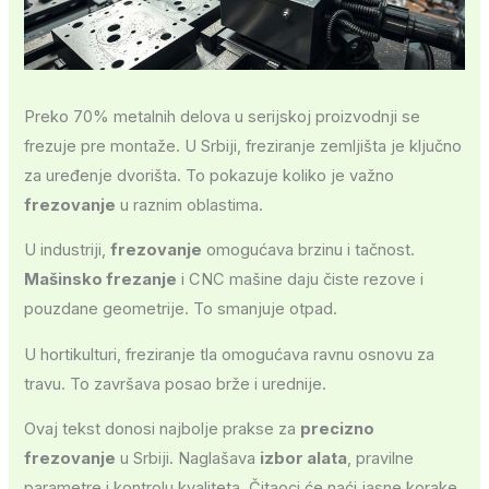
Preko 70% metalnih delova u serijskoj proizvodnji se
frezuje pre montaže. U Srbiji, freziranje zemljišta je ključno
za uređenje dvorišta. To pokazuje koliko je važno
frezovanje
u raznim oblastima.
U industriji,
frezovanje
omogućava brzinu i tačnost.
Mašinsko frezanje
i CNC mašine daju čiste rezove i
pouzdane geometrije. To smanjuje otpad.
U hortikulturi, freziranje tla omogućava ravnu osnovu za
travu. To završava posao brže i urednije.
Ovaj tekst donosi najbolje prakse za
precizno
frezovanje
u Srbiji. Naglašava
izbor alata
, pravilne
parametre i kontrolu kvaliteta. Čitaoci će naći jasne korake