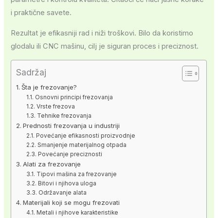
i praktične savete.
Rezultat je efikasniji rad i niži troškovi. Bilo da koristimo
glodalu ili CNC mašinu, cilj je siguran proces i preciznost.
Sadržaj
Šta je frezovanje?
Osnovni principi frezovanja
Vrste frezova
Tehnike frezovanja
Prednosti frezovanja u industriji
Povećanje efikasnosti proizvodnje
Smanjenje materijalnog otpada
Povećanje preciznosti
Alati za frezovanje
Tipovi mašina za frezovanje
Bitovi i njihova uloga
Održavanje alata
Materijali koji se mogu frezovati
Metali i njihove karakteristike