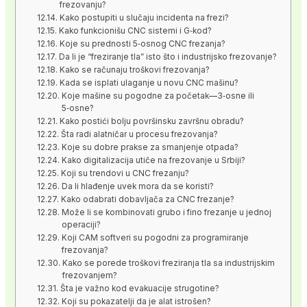
frezovanju?
Kako postupiti u slučaju incidenta na frezi?
Kako funkcionišu CNC sistemi i G‑kod?
Koje su prednosti 5‑osnog CNC frezanja?
Da li je “freziranje tla” isto što i industrijsko frezovanje?
Kako se računaju troškovi frezovanja?
Kada se isplati ulaganje u novu CNC mašinu?
Koje mašine su pogodne za početak—3‑osne ili
5‑osne?
Kako postići bolju površinsku završnu obradu?
Šta radi alatničar u procesu frezovanja?
Koje su dobre prakse za smanjenje otpada?
Kako digitalizacija utiče na frezovanje u Srbiji?
Koji su trendovi u CNC frezanju?
Da li hlađenje uvek mora da se koristi?
Kako odabrati dobavljača za CNC frezanje?
Može li se kombinovati grubo i fino frezanje u jednoj
operaciji?
Koji CAM softveri su pogodni za programiranje
frezovanja?
Kako se porede troškovi freziranja tla sa industrijskim
frezovanjem?
Šta je važno kod evakuacije strugotine?
Koji su pokazatelji da je alat istrošen?