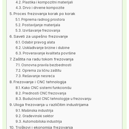
Plastika i kompozitni materijali
Drvo i drvene kompozite
Proces frezovanja korak po korak
Priprema radnog prostora
Postavljanje materijala
Izvršavanje frezovanja
Saveti za uspešno frezovanje
Odabir pravog alata
Usklađivanje brzine i dubine
Proveravanje kvaliteta površine
Zaštita na radu tokom frezovanja
Osnovna pravila bezbednosti
Oprema za ličnu zaštitu
Rešavanje nesreća
Frezovanje i CNC tehnologija
Kako CNC sistemi funkcionišu
Prednosti CNC frezovanja
Budućnost CNC tehnologije u frezovanju
Uloga frezovanja u različitim industrijama
Mašinska industrija
Građevinski sektor
Automobilska industrija
Troškovi i ekonomija frezovanja