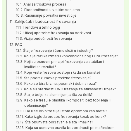
Analiza troškova procesa
Ekonomičnost u velikim serijama
Računanje povratka investicije
Zaključak i budućnost frezovanja
Trendovi u tehnologiji
Uticaj upotrebe frezovanja na održivost
Vizija budućnosti frezovanja
FAQ
Šta je frezovanje i čemu služi u industriji?
Koja je razlika između konvencionalnog i CNC frezanja?
Koji su osnovni principi frezovanja za stabilan i
kvalitetan rezultat?
Koje vrste frezova postoje i kada se koriste?
Šta podrazumeva precizno frezovanje?
Kako se bira brzina, posmak i dubina reza?
Koje su prednosti CNC frezanja za efikasnost i trošak?
Šta je bolje za aluminijum, a šta za čelik?
Kako se frezuje plastika i kompoziti bez topljenja ili
delaminacije?
Da li se drvo frezuje istom opremom kao metal?
Kako izgleda proces frezovanja korak po korak?
Šta obuhvata održavanje alata i mašina?
Koja su osnovna pravila bezbednosti pri mašinskom