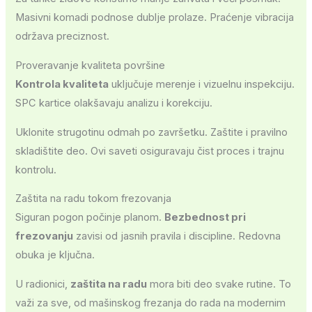
Masivni komadi podnose dublje prolaze. Praćenje vibracija
održava preciznost.
Proveravanje kvaliteta površine
Kontrola kvaliteta
uključuje merenje i vizuelnu inspekciju.
SPC kartice olakšavaju analizu i korekciju.
Uklonite strugotinu odmah po završetku. Zaštite i pravilno
skladištite deo. Ovi saveti osiguravaju čist proces i trajnu
kontrolu.
Zaštita na radu tokom frezovanja
Siguran pogon počinje planom.
Bezbednost pri
frezovanju
zavisi od jasnih pravila i discipline. Redovna
obuka je ključna.
U radionici,
zaštita na radu
mora biti deo svake rutine. To
važi za sve, od mašinskog frezanja do rada na modernim