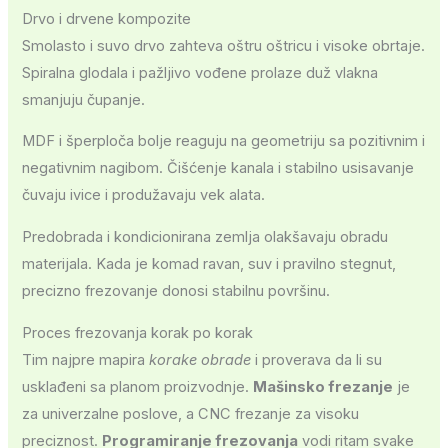
Drvo i drvene kompozite
Smolasto i suvo drvo zahteva oštru oštricu i visoke obrtaje.
Spiralna glodala i pažljivo vođene prolaze duž vlakna
smanjuju čupanje.
MDF i šperploča bolje reaguju na geometriju sa pozitivnim i
negativnim nagibom. Čišćenje kanala i stabilno usisavanje
čuvaju ivice i produžavaju vek alata.
Predobrada i kondicionirana zemlja olakšavaju obradu
materijala. Kada je komad ravan, suv i pravilno stegnut,
precizno frezovanje donosi stabilnu površinu.
Proces frezovanja korak po korak
Tim najpre mapira
korake obrade
i proverava da li su
usklađeni sa planom proizvodnje.
Mašinsko frezanje
je
za univerzalne poslove, a CNC frezanje za visoku
preciznost.
Programiranje frezovanja
vodi ritam svake