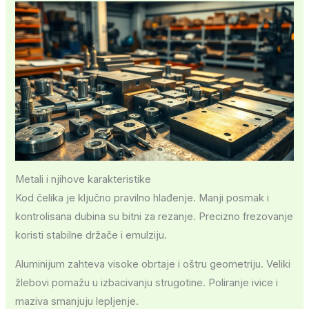
Metali i njihove karakteristike
Kod čelika je ključno pravilno hlađenje. Manji posmak i
kontrolisana dubina su bitni za rezanje. Precizno frezovanje
koristi stabilne držače i emulziju.
Aluminijum zahteva visoke obrtaje i oštru geometriju. Veliki
žlebovi pomažu u izbacivanju strugotine. Poliranje ivice i
maziva smanjuju lepljenje.