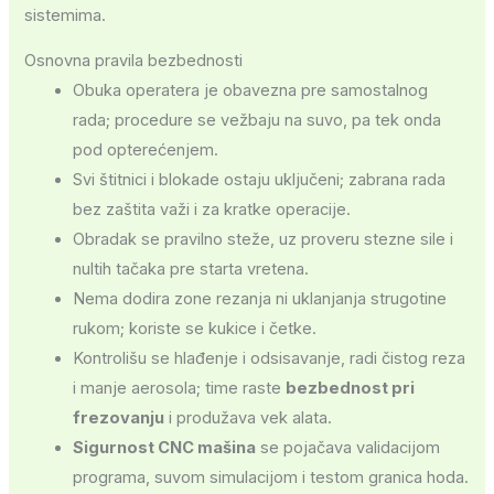
sistemima.
Osnovna pravila bezbednosti
Obuka operatera je obavezna pre samostalnog
rada; procedure se vežbaju na suvo, pa tek onda
pod opterećenjem.
Svi štitnici i blokade ostaju uključeni; zabrana rada
bez zaštita važi i za kratke operacije.
Obradak se pravilno steže, uz proveru stezne sile i
nultih tačaka pre starta vretena.
Nema dodira zone rezanja ni uklanjanja strugotine
rukom; koriste se kukice i četke.
Kontrolišu se hlađenje i odsisavanje, radi čistog reza
i manje aerosola; time raste
bezbednost pri
frezovanju
i produžava vek alata.
Sigurnost CNC mašina
se pojačava validacijom
programa, suvom simulacijom i testom granica hoda.