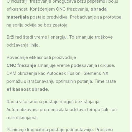
U industriji, frezovanje omogućava brzu pripremu i bolju
efikasnost. Korišćenjem CNC frezovanja,
obrada
materijala
postaje predvidiva. Prebacivanje sa prototipa
na seriju odvija se bez zastoja.
Brži rad štedi vreme i energiju. To smanjuje troškove
održavanja linije.
Povećanje efikasnosti proizvodnje
CNC frezanje
smanjuje vreme podešavanja i cikluse.
CAM okruženja kao Autodesk Fusion i Siemens NX
pomažu u izračunavanju optimalnih putanja. Time raste
efikasnost obrade
.
Rad u više smena postaje moguć bez stajanja.
Automatizovana promena alata održava tempo čak i pri
malim serijama.
Planiranje kapaciteta postaje jednostavnije. Precizno