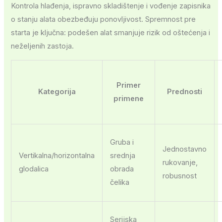
Kontrola hlađenja, ispravno skladištenje i vođenje zapisnika
o stanju alata obezbeđuju ponovljivost. Spremnost pre
starta je ključna: podešen alat smanjuje rizik od oštećenja i
neželjenih zastoja.
Primer
Kategorija
Prednosti
primene
Gruba i
Jednostavno
Vertikalna/horizontalna
srednja
rukovanje,
glodalica
obrada
robusnost
čelika
Serijska