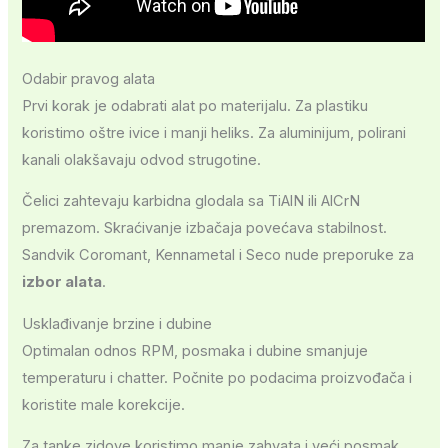
Odabir pravog alata
Prvi korak je odabrati alat po materijalu. Za plastiku
koristimo oštre ivice i manji heliks. Za aluminijum, polirani
kanali olakšavaju odvod strugotine.
Čelici zahtevaju karbidna glodala sa TiAlN ili AlCrN
premazom. Skraćivanje izbačaja povećava stabilnost.
Sandvik Coromant, Kennametal i Seco nude preporuke za
izbor alata
.
Usklađivanje brzine i dubine
Optimalan odnos RPM, posmaka i dubine smanjuje
temperaturu i chatter. Počnite po podacima proizvođača i
koristite male korekcije.
Za tanke zidove koristimo manje zahvata i veći posmak.