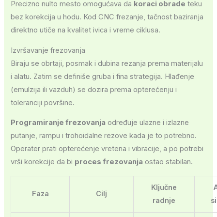
Precizno nulto mesto omogućava da
koraci obrade
teku
bez korekcija u hodu. Kod CNC frezanje, tačnost baziranja
direktno utiče na kvalitet ivica i vreme ciklusa.
Izvršavanje frezovanja
Biraju se obrtaji, posmak i dubina rezanja prema materijalu
i alatu. Zatim se definiše gruba i fina strategija. Hlađenje
(emulzija ili vazduh) se dozira prema opterećenju i
toleranciji površine.
Programiranje frezovanja
određuje ulazne i izlazne
putanje, rampu i trohoidalne rezove kada je to potrebno.
Operater prati opterećenje vretena i vibracije, a po potrebi
vrši korekcije da bi
proces frezovanja
ostao stabilan.
Ključne
A
Faza
Cilj
radnje
s