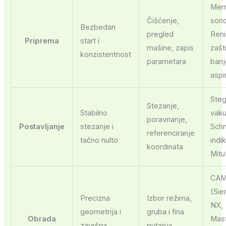
Mer
Čišćenje,
son
Bezbedan
pregled
Reni
Priprema
start i
mašine, zapis
zašt
konzistentnost
parametara
bari
aspi
Steg
Stezanje,
Stabilno
vak
poravnanje,
Postavljanje
stezanje i
Schm
referenciranje
tačno nulto
indik
koordinata
Mitu
CA
(Si
Precizna
Izbor režima,
NX,
geometrija i
gruba i fina
Obrada
Mas
završna
putanja,