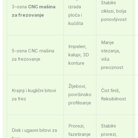
Stabilni
3-osna
CNC mašina
izrada
ciklusi, bolja
za frezovanje
ploča i
ponovljivost
kućišta
Manje
Impeleri,
5-osna CNC mašina
stezanja,
kalupi, 3D
za frezovanje
viša
konture
preciznost
Žljebovi,
Krajnji i kuglični bitovi
Čist finiš,
površinsko
za frez
fleksibilnost
profilisanje
Prorezi,
Stabilni
Disk i ugaoni bitovi za
fazetiranje
prorezi,