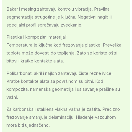
Bakar i mesing zahtevaju kontrolu vibracija. Pravilna
segmentacija strugotine je ključna. Negativni nagib ili
specijalni profil sprečavaju zveckanje.
Plastika i kompozitni materijali
Temperatura je ključna kod frezovanja plastike. Prevelika
toplota može dovesti do topljenja. Zato se koriste oštri
bitovi i kratke kontakte alata.
Polikarbonat, akril i najlon zahtevaju čiste rezne ivice.
Kratke kontakte alata sa površinom su bitni. Kod
kompozita, namenska geometrija i usisavanje prašine su
važni.
Za karbonska i staklena vlakna važna je zaštita. Precizno
frezovanje smanjuje delaminaciju. Hlađenje vazduhom
mora biti ujednačeno.