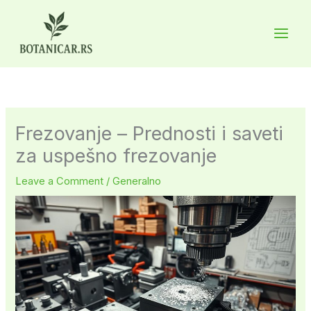
Skip
to
Main
content
Men
Frezovanje – Prednosti i saveti
za uspešno frezovanje
Leave a Comment
/
Generalno