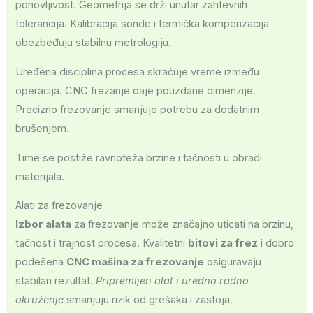
ponovljivost. Geometrija se drži unutar zahtevnih
tolerancija. Kalibracija sonde i termička kompenzacija
obezbeđuju stabilnu metrologiju.
Uređena disciplina procesa skraćuje vreme između
operacija. CNC frezanje daje pouzdane dimenzije.
Precizno frezovanje smanjuje potrebu za dodatnim
brušenjem.
Time se postiže ravnoteža brzine i tačnosti u obradi
materijala.
Alati za frezovanje
Izbor alata
za frezovanje može značajno uticati na brzinu,
tačnost i trajnost procesa. Kvalitetni
bitovi za frez
i dobro
podešena
CNC mašina za frezovanje
osiguravaju
stabilan rezultat.
Pripremljen alat i uredno radno
okruženje
smanjuju rizik od grešaka i zastoja.