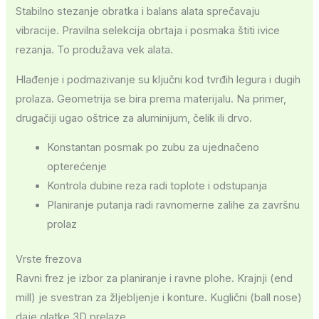
Stabilno stezanje obratka i balans alata sprečavaju
vibracije. Pravilna selekcija obrtaja i posmaka štiti ivice
rezanja. To produžava vek alata.
Hlađenje i podmazivanje su ključni kod tvrđih legura i dugih
prolaza. Geometrija se bira prema materijalu. Na primer,
drugačiji ugao oštrice za aluminijum, čelik ili drvo.
Konstantan posmak po zubu za ujednačeno
opterećenje
Kontrola dubine reza radi toplote i odstupanja
Planiranje putanja radi ravnomerne zalihe za završnu
prolaz
Vrste frezova
Ravni frez je izbor za planiranje i ravne plohe. Krajnji (end
mill) je svestran za žljebljenje i konture. Kuglični (ball nose)
daje glatke 3D prelaze.