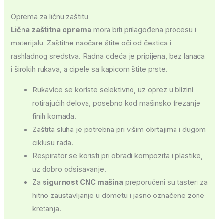
Oprema za ličnu zaštitu
Lična zaštitna oprema
mora biti prilagođena procesu i
materijalu. Zaštitne naočare štite oči od čestica i
rashladnog sredstva. Radna odeća je pripijena, bez lanaca
i širokih rukava, a cipele sa kapicom štite prste.
Rukavice se koriste selektivno, uz oprez u blizini
rotirajućih delova, posebno kod mašinsko frezanje
finih komada.
Zaštita sluha je potrebna pri višim obrtajima i dugom
ciklusu rada.
Respirator se koristi pri obradi kompozita i plastike,
uz dobro odsisavanje.
Za
sigurnost CNC mašina
preporučeni su tasteri za
hitno zaustavljanje u dometu i jasno označene zone
kretanja.