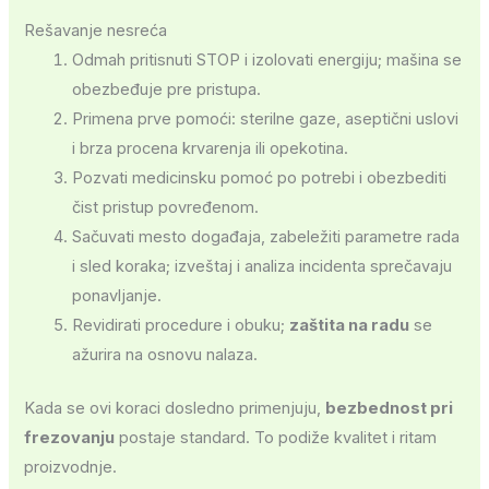
Rešavanje nesreća
Odmah pritisnuti STOP i izolovati energiju; mašina se
obezbeđuje pre pristupa.
Primena prve pomoći: sterilne gaze, aseptični uslovi
i brza procena krvarenja ili opekotina.
Pozvati medicinsku pomoć po potrebi i obezbediti
čist pristup povređenom.
Sačuvati mesto događaja, zabeležiti parametre rada
i sled koraka; izveštaj i analiza incidenta sprečavaju
ponavljanje.
Revidirati procedure i obuku;
zaštita na radu
se
ažurira na osnovu nalaza.
Kada se ovi koraci dosledno primenjuju,
bezbednost pri
frezovanju
postaje standard. To podiže kvalitet i ritam
proizvodnje.