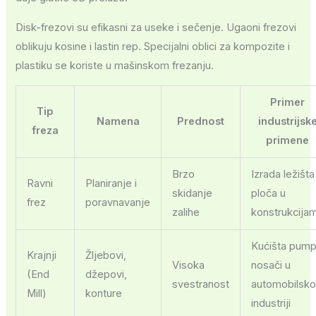
Disk-frezovi su efikasni za useke i sečenje. Ugaoni frezovi
oblikuju kosine i lastin rep. Specijalni oblici za kompozite i
plastiku se koriste u mašinskom frezanju.
Primer
Tip
Namena
Prednost
industrijsk
freza
primene
Brzo
Izrada ležišta
Ravni
Planiranje i
skidanje
ploča u
frez
poravnavanje
zalihe
konstrukcija
Kućišta pumpi
Krajnji
Žljebovi,
Visoka
nosači u
(End
džepovi,
svestranost
automobilsko
Mill)
konture
industriji