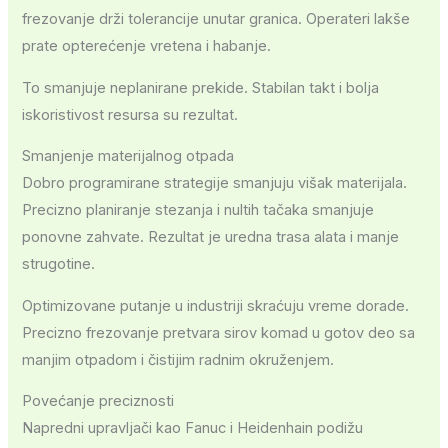
frezovanje drži tolerancije unutar granica. Operateri lakše
prate opterećenje vretena i habanje.
To smanjuje neplanirane prekide. Stabilan takt i bolja
iskoristivost resursa su rezultat.
Smanjenje materijalnog otpada
Dobro programirane strategije smanjuju višak materijala.
Precizno planiranje stezanja i nultih tačaka smanjuje
ponovne zahvate. Rezultat je uredna trasa alata i manje
strugotine.
Optimizovane putanje u industriji skraćuju vreme dorade.
Precizno frezovanje pretvara sirov komad u gotov deo sa
manjim otpadom i čistijim radnim okruženjem.
Povećanje preciznosti
Napredni upravljači kao Fanuc i Heidenhain podižu