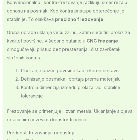
Konvencionalno i kontra-frezovanje razlikuju smer reza u
odnosu na posmak. Kod kontra pristupa opterećenje je
stabilnije. To olakšava
precizno frezovanje
.
Gruba obrada uklanja veću zalihu. Zatim sledi fini prolaz za
kvalitet površine. Višeosne putanje u
CNC frezanje
omogućavaju pristup bez prestezanja i čist završetak
složenih kontura.
Planiranje bazne površine kao referentne ravni
Definisanje posmaka i obrtaja prema materijalu
Kontrola dimenzija između prolaza radi stabilne
tolerancije
Frezovanje se primenjuje i izvan metala. Uklanjanje slojeva
rotacionim noževima koristi isti princip.
Prednosti frezovanja u industriji