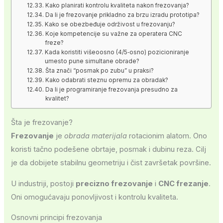
Kako planirati kontrolu kvaliteta nakon frezovanja?
Da li je frezovanje prikladno za brzu izradu prototipa?
Kako se obezbeđuje održivost u frezovanju?
Koje kompetencije su važne za operatera CNC
freze?
Kada koristiti višeoosno (4/5‑osno) pozicioniranje
umesto pune simultane obrade?
Šta znači “posmak po zubu” u praksi?
Kako odabrati steznu opremu za obradak?
Da li je programiranje frezovanja presudno za
kvalitet?
Šta je frezovanje?
Frezovanje
je
obrada materijala
rotacionim alatom. Ono
koristi tačno podešene obrtaje, posmak i dubinu reza. Cilj
je da dobijete stabilnu geometriju i čist završetak površine.
U industriji, postoji
precizno frezovanje
i
CNC frezanje
.
Oni omogućavaju ponovljivost i kontrolu kvaliteta.
Osnovni principi frezovanja