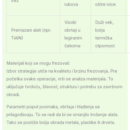
frez
rubova
oštre ivice
Visoki
Duži vek,
Premazani alati (npr.
obrtaji u
bolja
TiAlN)
legiranim
termička
čelicima
otpornost
Materijali koji se mogu frezovati
Izbor strategije utiče na kvalitetu i brzinu frezovanja. Pre
početka svake operacije, vrši se analiza materijala. To
uključuje tvrdoću, žilavost, strukturu i potrebu za završnom
obradi.
Parametri poput posmaka, obrtaja i hlađenja se
prilagođavaju. To se radi da bi se smanjilo trošenje alata.
Tako se postiže bolja obrada metala, plastike ili drveta.