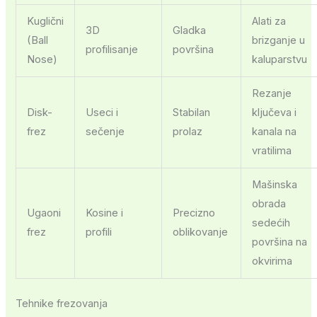
Kuglični
Alati za
3D
Gladka
(Ball
brizganje u
profilisanje
površina
Nose)
kaluparstvu
Rezanje
Disk-
Useci i
Stabilan
ključeva i
frez
sečenje
prolaz
kanala na
vratilima
Mašinska
obrada
Ugaoni
Kosine i
Precizno
sedećih
frez
profili
oblikovanje
površina na
okvirima
Tehnike frezovanja