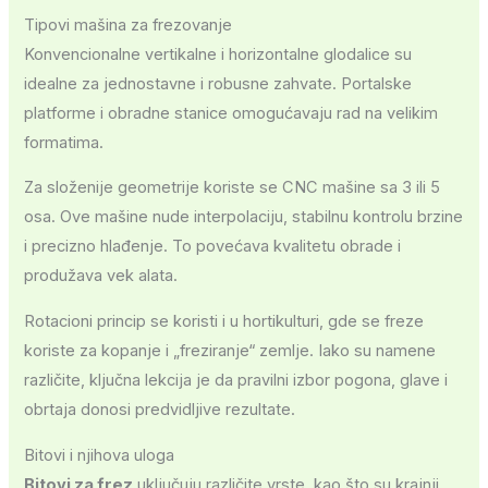
Tipovi mašina za frezovanje
Konvencionalne vertikalne i horizontalne glodalice su
idealne za jednostavne i robusne zahvate. Portalske
platforme i obradne stanice omogućavaju rad na velikim
formatima.
Za složenije geometrije koriste se CNC mašine sa 3 ili 5
osa. Ove mašine nude interpolaciju, stabilnu kontrolu brzine
i precizno hlađenje. To povećava kvalitetu obrade i
produžava vek alata.
Rotacioni princip se koristi i u hortikulturi, gde se freze
koriste za kopanje i „freziranje“ zemlje. Iako su namene
različite, ključna lekcija je da pravilni izbor pogona, glave i
obrtaja donosi predvidljive rezultate.
Bitovi i njihova uloga
Bitovi za frez
uključuju različite vrste, kao što su krajnji,