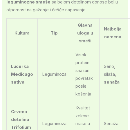
leguminozne smeše
sa belom detelinom donose bolju
otpornost na gaženje i češće napasanje.
Glavna
Najbolja
Kultura
Tip
uloga u
namena
smeši
Visok
protein,
Lucerka
Seno,
snažan
Medicago
Leguminoza
silaža,
povratak
sativa
senaža
posle
košenja
Kvalitet
Crvena
zelene
detelina
Leguminoza
mase u
Senaža
Trifolium