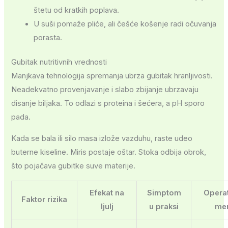
štetu od kratkih poplava.
U suši pomaže pliće, ali češće košenje radi očuvanja
porasta.
Gubitak nutritivnih vrednosti
Manjkava tehnologija spremanja ubrza gubitak hranljivosti.
Neadekvatno provenjavanje i slabo zbijanje ubrzavaju
disanje biljaka. To odlazi s proteina i šećera, a pH sporo
pada.
Kada se bala ili silo masa izlože vazduhu, raste udeo
buterne kiseline. Miris postaje oštar. Stoka odbija obrok,
što pojačava gubitke suve materije.
Efekat na
Simptom
Opera
Faktor rizika
ljulj
u praksi
me