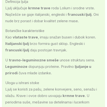
Definicija ljulja
Ljulj uključuje
krmne trave
roda Lolium i srodne vrste.
Najčešće se gaje italijanski, engleski i
francuski ljulj
. Oni
nude brz porast i dobar kvalitet zelene mase.
Botaničke karakteristike
Kao
vlataste trave
, imaju snažan busen i dubok koren.
Italijanski ljulj
brzo formira gust sklop. Engleski i
francuski ljulj
daju postojan travnjak.
U
travno-leguminozne smeše
unose strukturu sena.
Leguminoze
dopunjuju proteine. Pravilno
ljuljanje u
prirodi
čuva mlade izdanke.
Uloga u ishrani stoke
Ljulj se koristi za pašu, zelene konvejere, seno, senažu i
silažu. Krave i ovce dobro usvajaju
krmne trave
. U
periodima suše, mešavine sa detelinama i lucerkom