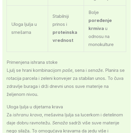
Bolje
Stabilniji
poređenje
Uloga ljulja u
prinos i
krmiva
u
smešama
proteinska
odnosu na
vrednost
monokulture
Primenjena ishrana stoke
Ljulj se hrani kombinacijom
paše
, sena i
senaže
. Planira se
rotacija parcela i zeleni konvejer za stabilan unos. To čuva
zdravlje buraga i drži dnevni unos suve materije na
željenom nivou.
Uloga ljulja u dijetama krava
Za
ishranu krava
, mešavina ljulja sa lucerkom i detelinom
daje dobru ravnotežu.
Senaža
sadrži više suve materije
nego silaža. To omogućava kravama da jedu više i