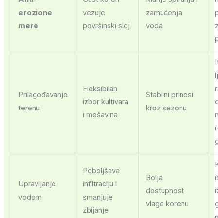
erozione
vezuje
zamućenja
mere
površinski sloj
voda
z
I
l
Fleksibilan
r
Prilagođavanje
Stabilni prinosi
izbor kultivara
terenu
kroz sezonu
i mešavina
K
Poboljšava
Bolja
i
Upravljanje
infiltraciju i
dostupnost
vodom
smanjuje
vlage korenu
zbijanje