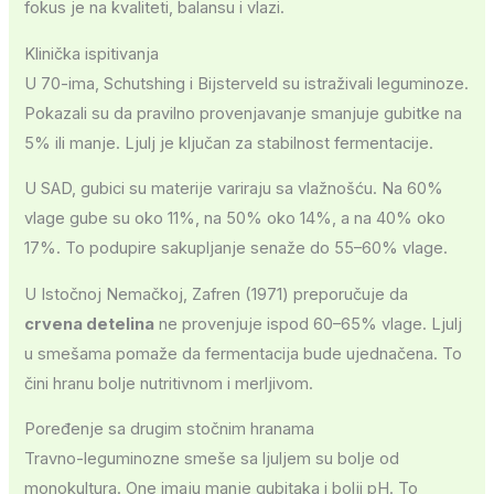
fokus je na kvaliteti, balansu i vlazi.
Klinička ispitivanja
U 70-ima, Schutshing i Bijsterveld su istraživali leguminoze.
Pokazali su da pravilno provenjavanje smanjuje gubitke na
5% ili manje. Ljulj je ključan za stabilnost fermentacije.
U SAD, gubici su materije variraju sa vlažnošću. Na 60%
vlage gube su oko 11%, na 50% oko 14%, a na 40% oko
17%. To podupire sakupljanje senaže do 55–60% vlage.
U Istočnoj Nemačkoj, Zafren (1971) preporučuje da
crvena detelina
ne provenjuje ispod 60–65% vlage. Ljulj
u smešama pomaže da fermentacija bude ujednačena. To
čini hranu bolje nutritivnom i merljivom.
Poređenje sa drugim stočnim hranama
Travno-leguminozne smeše sa ljuljem su bolje od
monokultura. One imaju manje gubitaka i bolji pH. To