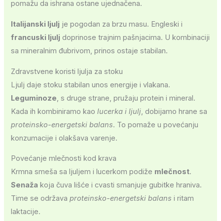
pomažu da ishrana ostane ujednačena.
Italijanski ljulj
je pogodan za brzu masu. Engleski i
francuski ljulj
doprinose trajnim pašnjacima. U kombinaciji
sa mineralnim đubrivom, prinos ostaje stabilan.
Zdravstvene koristi ljulja za stoku
Ljulj daje stoku stabilan unos energije i vlakana.
Leguminoze
, s druge strane, pružaju protein i mineral.
Kada ih kombiniramo kao
lucerka i ljulj
, dobijamo hrane sa
proteinsko-energetski balans
. To pomaže u povećanju
konzumacije i olakšava varenje.
Povećanje mlečnosti kod krava
Krmna smeša sa ljuljem i lucerkom podiže
mlečnost
.
Senaža
koja čuva lišće i cvasti smanjuje gubitke hraniva.
Time se održava
proteinsko-energetski balans
i ritam
laktacije.