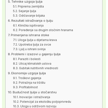
Tehnike uzgoja ljulja
Priprema zemljišta
Sejanje ljulja
Održavanje biljaka
Rezultati istraživanja o ljulju
Klinička ispitivanja
Poređenje sa drugim stočnim hranama
Primenjena ishrana stoke
Uloga ljulja u dijetama krava
Upotreba ljulja za ovce
Ljulj u ishrani svinja
Problemi i izazovi u gajenju ljulja
Paraziti i bolesti
Uticaj klimatskih uslova
Gubitak nutritivnih vrednosti
Ekonomija uzgoja ljulja
Troškovi gajenja
Potražnja na tržištu
Profitabilnost
Budućnost ljulja u stočarstvu
Inovacije i istraživanja
Potencijal za ekološku poljoprivredu
Uloga u održivom razvoju