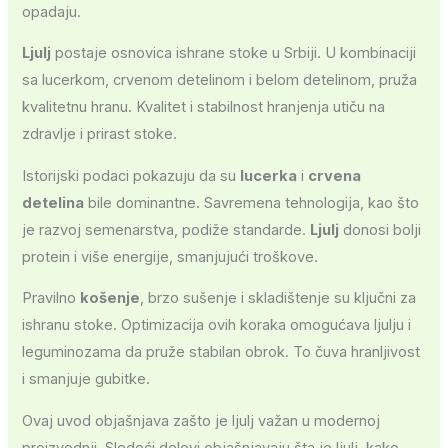
opadaju.
Ljulj
postaje osnovica ishrane stoke u Srbiji. U kombinaciji
sa lucerkom, crvenom detelinom i belom detelinom, pruža
kvalitetnu hranu. Kvalitet i stabilnost hranjenja utiču na
zdravlje i prirast stoke.
Istorijski podaci pokazuju da su
lucerka
i
crvena
detelina
bile dominantne. Savremena tehnologija, kao što
je razvoj semenarstva, podiže standarde.
Ljulj
donosi bolji
protein i više energije, smanjujući troškove.
Pravilno
košenje
, brzo sušenje i skladištenje su ključni za
ishranu stoke. Optimizacija ovih koraka omogućava ljulju i
leguminozama da pruže stabilan obrok. To čuva hranljivost
i smanjuje gubitke.
Ovaj uvod objašnjava zašto je ljulj važan u modernoj
proizvodnji. Sledeći delovi objašnjavaju šta je ljulj, kako