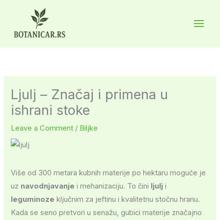
Skip
to
Main
content
Men
Ljulj – Značaj i primena u
ishrani stoke
Leave a Comment
/
Biljke
Više od 300 metara kubnih materije po hektaru moguće je
uz
navodnjavanje
i mehanizaciju. To čini
ljulj
i
leguminoze
ključnim za jeftinu i kvalitetnu stočnu hranu.
Kada se seno pretvori u senažu, gubici materije značajno