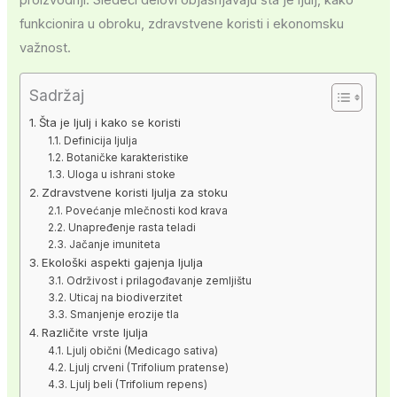
funkcionira u obroku, zdravstvene koristi i ekonomsku
važnost.
Sadržaj
Šta je ljulj i kako se koristi
Definicija ljulja
Botaničke karakteristike
Uloga u ishrani stoke
Zdravstvene koristi ljulja za stoku
Povećanje mlečnosti kod krava
Unapređenje rasta teladi
Jačanje imuniteta
Ekološki aspekti gajenja ljulja
Održivost i prilagođavanje zemljištu
Uticaj na biodiverzitet
Smanjenje erozije tla
Različite vrste ljulja
Ljulj obični (Medicago sativa)
Ljulj crveni (Trifolium pratense)
Ljulj beli (Trifolium repens)