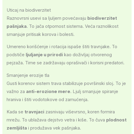
Uticaj na biodiverzitet
Raznovrsni usevi sa ljuljem povećavaju
biodiverzitet
pašnjaka
. To jača otpornost sistema. Veća raznolikost
smanjuje pritisak korova i bolesti.
Umereno korišćenje i rotacija ispaše štiti travnjake. To
podstiče
ljuljanje u prirodi
kao doživljaj otvorenog
pejzaža. Time se zadržavaju oprašivači i korisni predatori.
Smanjenje erozije tla
Gusti korenov sistem trava stabilizuje površinski sloj. To je
važno za
anti-erozione mere
. Ljulj smanjuje spiranje
hraniva i štiti vodotokove od zamućenja.
Kada se
travnjaci
zasnivaju viševrsno, koren formira
mrežu. To ublažava dejstvo vetra i kiše. To čuva
plodnost
zemljišta
i produžava vek pašnjaka.