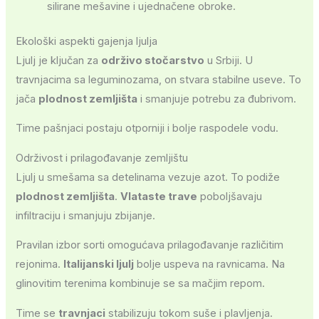
silirane mešavine i ujednačene obroke.
Ekološki aspekti gajenja ljulja
Ljulj je ključan za
održivo stočarstvo
u Srbiji. U
travnjacima sa leguminozama, on stvara stabilne useve. To
jača
plodnost zemljišta
i smanjuje potrebu za đubrivom.
Time pašnjaci postaju otporniji i bolje raspodele vodu.
Održivost i prilagođavanje zemljištu
Ljulj u smešama sa detelinama vezuje azot. To podiže
plodnost zemljišta
.
Vlataste trave
poboljšavaju
infiltraciju i smanjuju zbijanje.
Pravilan izbor sorti omogućava prilagođavanje različitim
rejonima.
Italijanski ljulj
bolje uspeva na ravnicama. Na
glinovitim terenima kombinuje se sa mačjim repom.
Time se
travnjaci
stabilizuju tokom suše i plavljenja.