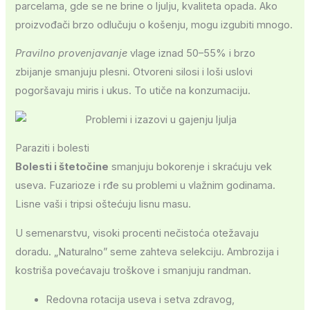
parcelama, gde se ne brine o ljulju, kvaliteta opada. Ako
proizvođači brzo odlučuju o košenju, mogu izgubiti mnogo.
Pravilno provenjavanje
vlage iznad 50–55% i brzo
zbijanje smanjuju plesni. Otvoreni silosi i loši uslovi
pogoršavaju miris i ukus. To utiče na konzumaciju.
Paraziti i bolesti
Bolesti i štetočine
smanjuju bokorenje i skraćuju vek
useva. Fuzarioze i rđe su problemi u vlažnim godinama.
Lisne vaši i tripsi oštećuju lisnu masu.
U semenarstvu, visoki procenti nečistoća otežavaju
doradu. „Naturalno” seme zahteva selekciju. Ambrozija i
kostriša povećavaju troškove i smanjuju randman.
Redovna rotacija useva i setva zdravog,