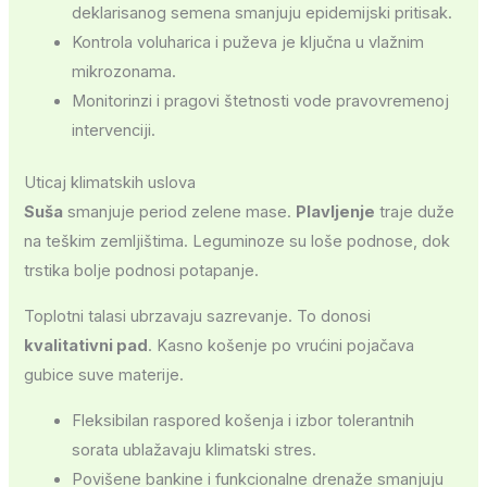
deklarisanog semena smanjuju epidemijski pritisak.
Kontrola voluharica i puževa je ključna u vlažnim
mikrozonama.
Monitorinzi i pragovi štetnosti vode pravovremenoj
intervenciji.
Uticaj klimatskih uslova
Suša
smanjuje period zelene mase.
Plavljenje
traje duže
na teškim zemljištima. Leguminoze su loše podnose, dok
trstika bolje podnosi potapanje.
Toplotni talasi ubrzavaju sazrevanje. To donosi
kvalitativni pad
. Kasno košenje po vrućini pojačava
gubice suve materije.
Fleksibilan raspored košenja i izbor tolerantnih
sorata ublažavaju klimatski stres.
Povišene bankine i funkcionalne drenaže smanjuju