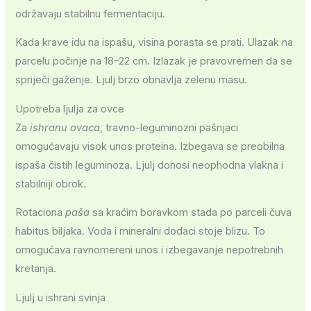
održavaju stabilnu fermentaciju.
Kada krave idu na ispašu, visina porasta se prati. Ulazak na
parcelu počinje na 18–22 cm. Izlazak je pravovremen da se
spriječi gaženje. Ljulj brzo obnavlja zelenu masu.
Upotreba ljulja za ovce
Za
ishranu ovaca
, travno-leguminozni pašnjaci
omogućavaju visok unos proteina. Izbegava se preobilna
ispaša čistih leguminoza. Ljulj donosi neophodna vlakna i
stabilniji obrok.
Rotaciona
paša
sa kraćim boravkom stada po parceli čuva
habitus biljaka. Voda i mineralni dodaci stoje blizu. To
omogućava ravnomereni unos i izbegavanje nepotrebnih
kretanja.
Ljulj u ishrani svinja