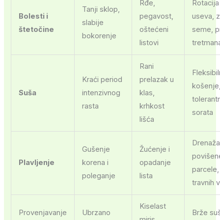
Rđe,
Rotacija
Tanji sklop,
Bolesti i
pegavost,
useva, 
slabije
štetočine
oštećeni
seme, p
bokorenje
listovi
tretman
Rani
Fleksibi
Kraći period
prelazak u
košenje,
Suša
intenzivnog
klas,
tolerant
rasta
krhkost
sorata
lišća
Drenaža
Gušenje
Žućenje i
povišen
Plavljenje
korena i
opadanje
parcele,
poleganje
lista
travnih 
Kiselast
Provenjavanje
Ubrzano
Brže su
miris,