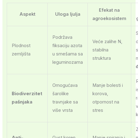
Efekat na
Aspekt
Uloga ljulja
agroekosistem
Podržava
Veće zalihe N,
Plodnost
fiksaciju azota
stabilna
zemljišta
u smešama sa
struktura
leguminozama
R
Omogućava
Manje bolesti i
Biodiverzitet
šarolike
korova,
r
pašnjaka
travnjake sa
otpornost na
v
više vrsta
stres
Anti-
Gust koren
Manje spiranja i