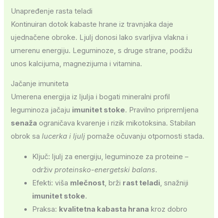
Unapređenje rasta teladi
Kontinuiran dotok kabaste hrane iz travnjaka daje
ujednačene obroke. Ljulj donosi lako svarljiva vlakna i
umerenu energiju. Leguminoze, s druge strane, podižu
unos kalcijuma, magnezijuma i vitamina.
Jačanje imuniteta
Umerena energija iz ljulja i bogati mineralni profil
leguminoza jačaju
imunitet stoke
. Pravilno pripremljena
senaža
ograničava kvarenje i rizik mikotoksina. Stabilan
obrok sa
lucerka i ljulj
pomaže očuvanju otpornosti stada.
Ključ: ljulj za energiju, leguminoze za proteine –
održiv
proteinsko-energetski balans
.
Efekti: viša
mlečnost
, brži
rast teladi
, snažniji
imunitet stoke
.
Praksa:
kvalitetna kabasta hrana
kroz dobro