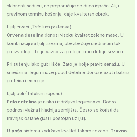
sklonosti nadunu, ne preporučuje se duga ispaša. Ali, u
pravilnom terminu košenja, daje kvalitetan obrok.
Ljulj crveni (Trifolium pratense)
Crvena detelina
donosi visoku kvalitet zelene mase. U
kombinaciji sa ljulj travama, obezbeđuje ujednačen tok
proizvodnje. To je važno za proleće i ranu letnju sezonu.
Pri sušenju lako gubi lišće. Zato je bolje praviti senažu. U
smešama, leguminoze poput deteline donose azot i balans
proteina i energije.
Ljulj beli (Trifolium repens)
Bela detelina
je niska i izdržljiva leguminoza. Dobro
podnosi vlažna i hladnija zemljišta. Često se koristi da
travnjak ostane gust i postojan uz ljulj.
U
paša
sistemu zadržava kvalitet tokom sezone.
Travno-