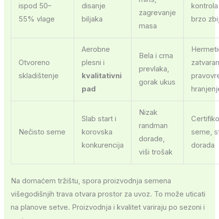
ispod 50–
disanje
kontrola
zagrevanje
55% vlage
biljaka
brzo zbi
masa
Aerobne
Hermeti
Bela i crna
Otvoreno
plesni i
zatvaran
prevlaka,
skladištenje
kvalitativni
pravov
gorak ukus
pad
hranjenj
Nizak
Slab start i
Certifik
randman
Nečisto seme
korovska
seme, s
dorade,
konkurencija
dorada
viši trošak
Na domaćem tržištu, spora proizvodnja semena
višegodišnjih trava otvara prostor za uvoz. To može uticati
na planove setve. Proizvodnja i kvalitet variraju po sezoni i