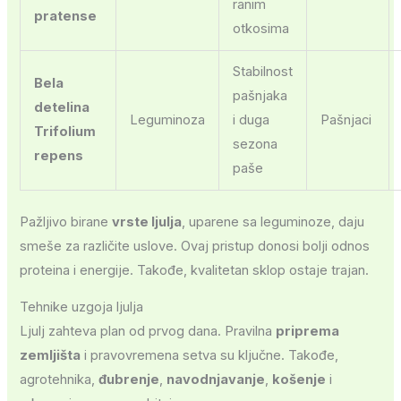
ranim
pratense
otkosima
Stabilnost
Bela
pašnjaka
detelina
Leguminoza
i duga
Pašnjaci
Trifolium
sezona
repens
paše
Pažljivo birane
vrste ljulja
, uparene sa leguminoze, daju
smeše za različite uslove. Ovaj pristup donosi bolji odnos
proteina i energije. Takođe, kvalitetan sklop ostaje trajan.
Tehnike uzgoja ljulja
Ljulj zahteva plan od prvog dana. Pravilna
priprema
zemljišta
i pravovremena setva su ključne. Takođe,
agrotehnika,
đubrenje
,
navodnjavanje
,
košenje
i