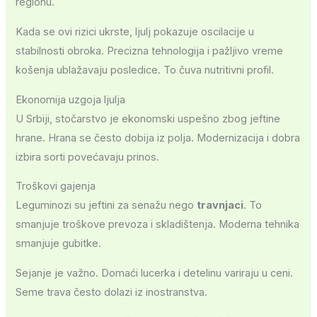
regionu.
Kada se ovi rizici ukrste, ljulj pokazuje oscilacije u
stabilnosti obroka. Precizna tehnologija i pažljivo vreme
košenja ublažavaju posledice. To čuva nutritivni profil.
Ekonomija uzgoja ljulja
U Srbiji, stočarstvo je ekonomski uspešno zbog jeftine
hrane. Hrana se često dobija iz polja. Modernizacija i dobra
izbira sorti povećavaju prinos.
Troškovi gajenja
Leguminozi su jeftini za senažu nego
travnjaci
. To
smanjuje troškove prevoza i skladištenja. Moderna tehnika
smanjuje gubitke.
Sejanje je važno. Domaći lucerka i detelinu variraju u ceni.
Seme trava često dolazi iz inostranstva.