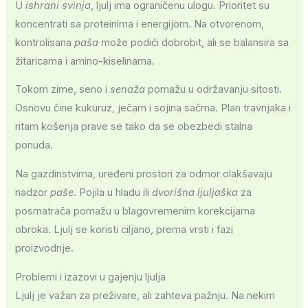
U
ishrani svinja
, ljulj ima ograničenu ulogu. Prioritet su
koncentrati sa proteinima i energijom. Na otvorenom,
kontrolisana
paša
može podići dobrobit, ali se balansira sa
žitaricama i amino-kiselinama.
Tokom zime, seno i
senaža
pomažu u održavanju sitosti.
Osnovu čine kukuruz, ječam i sojina sačma. Plan travnjaka i
ritam košenja prave se tako da se obezbedi stalna
ponuda.
Na gazdinstvima, uređeni prostori za odmor olakšavaju
nadzor
paše
. Pojila u hladu ili
dvorišna ljuljaška
za
posmatrača pomažu u blagovremenim korekcijama
obroka. Ljulj se koristi ciljano, prema vrsti i fazi
proizvodnje.
Problemi i izazovi u gajenju ljulja
Ljulj je važan za preživare, ali zahteva pažnju. Na nekim