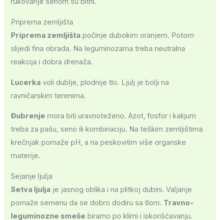
rukovanje senom su bitni.
Priprema zemljišta
Priprema zemljišta
počinje dubokim oranjem. Potom
slijedi fina obrada. Na leguminozama treba neutralna
reakcija i dobra drenaža.
Lucerka
voli dublje, plodnije tlo. Ljulj je bolji na
ravničarskim terenima.
Đubrenje
mora biti uravnoteženo. Azot, fosfor i kalijum
treba za pašu, seno ili kombinaciju. Na teškim zemljištima
krečnjak pomaže pH, a na peskovitim više organske
materije.
Sejanje ljulja
Setva ljulja
je jasnog oblika i na plitkoj dubini. Valjanje
pomaže semenu da se dobro dodiru sa tlom.
Travno-
leguminozne smeše
biramo po klimi i iskorišćavanju.