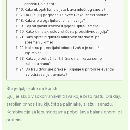
prinosu i kvalitetu?
Kako uklopiti ljulj u dijete krava mlečnog smera?
Da li je ljulj pogodan za ovce i kako izbeći nadun?
Kakva je uloga ljulja u ishrani svinja?
Koji su glavni izazovi u gajenju ljulja i smeša?
Kako klimatski uslovi utiču na produktivnost ljulja?
Kako sprečiti gubitak nutritivnih vrednosti pri
spremanju krme?
Koliki su potencijalni prinosi i zašto je senaža
isplativa?
Kakva je potražnja i tržišna dinamika za seme i
kabastu hranu?
Da li su dvorišne prakse i ljuljanje u prirodi relevantni
za održavanje travnjaka?
Šta je ljulj i kako se koristi
Ljulj je skup visokohranljivih trava koje brzo rastu. Oni daju
stabilan prinos i su ključni za pašnjake, silažu i senažu.
Kombinacija sa leguminozama poboljšava balans energije i
proteina.