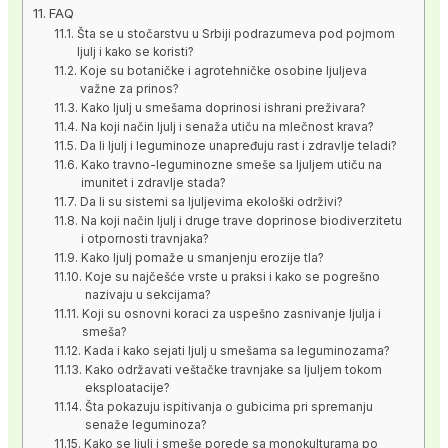
FAQ
Šta se u stočarstvu u Srbiji podrazumeva pod pojmom
ljulj i kako se koristi?
Koje su botaničke i agrotehničke osobine ljuljeva
važne za prinos?
Kako ljulj u smešama doprinosi ishrani preživara?
Na koji način ljulj i senaža utiču na mlečnost krava?
Da li ljulj i leguminoze unapređuju rast i zdravlje teladi?
Kako travno-leguminozne smeše sa ljuljem utiču na
imunitet i zdravlje stada?
Da li su sistemi sa ljuljevima ekološki održivi?
Na koji način ljulj i druge trave doprinose biodiverzitetu
i otpornosti travnjaka?
Kako ljulj pomaže u smanjenju erozije tla?
Koje su najčešće vrste u praksi i kako se pogrešno
nazivaju u sekcijama?
Koji su osnovni koraci za uspešno zasnivanje ljulja i
smeša?
Kada i kako sejati ljulj u smešama sa leguminozama?
Kako održavati veštačke travnjake sa ljuljem tokom
eksploatacije?
Šta pokazuju ispitivanja o gubicima pri spremanju
senaže leguminoza?
Kako se ljulj i smeše porede sa monokulturama po