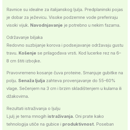
Ravnice su idealne za italijanskog ljulja. Predplaninski pojas
je dobar za ježevicu. Visoke podzemne vode preferiraju
visoki vijuk.
Navodnjavanje
je potrebno u nekim fazama.
Održavanje biljaka
Redovno suzbijanje korova i podsejavanje održavaju gustu
travu.
Košenje
se prilagođava vrsti. Kod lucerke rez na 6–
8 cm štiti izbojke.
Pravovremeno kosanje čuva proteine. Smanjuje gubitke na
polju.
Senaža ljulja
zahteva provenjavanje do 55–60%
vlage. Sečenjem na 3 cm i brzim skladištenjem u kulama ili
džakovima.
Rezultati istraživanja o ljulju
Ljulj je tema mnogih
istraživanja
. Oni prate kako
tehnologija utiče na gubice i
produktivnost
. Poseban