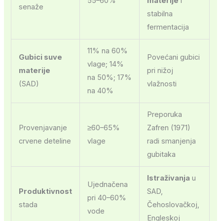
55–60%
materije
i
senaže
stabilna
fermentacija
11% na 60%
Gubici suve
Povećani gubici
vlage; 14%
materije
pri nižoj
na 50%; 17%
(SAD)
vlažnosti
na 40%
Preporuka
Provenjavanje
≥60–65%
Zafren (1971)
crvene deteline
vlage
radi smanjenja
gubitaka
Istraživanja
u
Ujednačena
Produktivnost
SAD,
pri 40–60%
stada
Čehoslovačkoj,
vode
Engleskoj