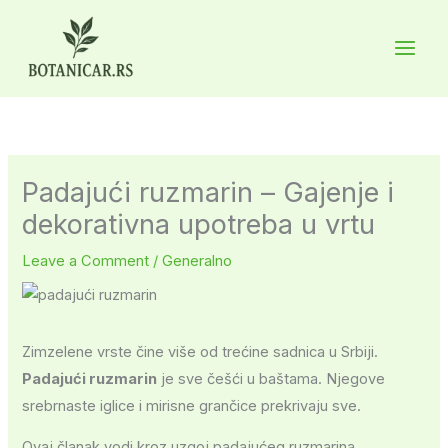
Skip
to
Main
content
Men
Padajući ruzmarin – Gajenje i
dekorativna upotreba u vrtu
Leave a Comment
/
Generalno
Zimzelene vrste čine više od trećine sadnica u Srbiji.
Padajući ruzmarin
je sve češći u baštama. Njegove
srebrnaste iglice i mirisne grančice prekrivaju sve.
Ovaj članak vodi kroz uzgoj padajućeg ruzmarina.