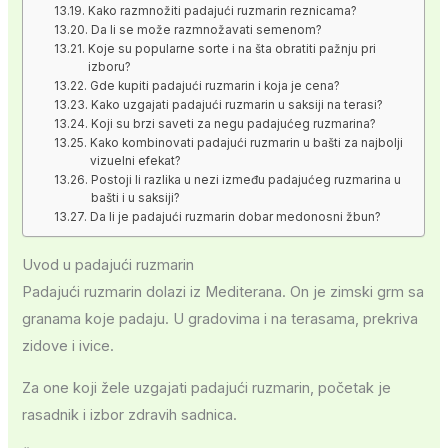
Kako razmnožiti padajući ruzmarin reznicama?
Da li se može razmnožavati semenom?
Koje su popularne sorte i na šta obratiti pažnju pri
izboru?
Gde kupiti padajući ruzmarin i koja je cena?
Kako uzgajati padajući ruzmarin u saksiji na terasi?
Koji su brzi saveti za negu padajućeg ruzmarina?
Kako kombinovati padajući ruzmarin u bašti za najbolji
vizuelni efekat?
Postoji li razlika u nezi između padajućeg ruzmarina u
bašti i u saksiji?
Da li je padajući ruzmarin dobar medonosni žbun?
Uvod u padajući ruzmarin
Padajući ruzmarin dolazi iz Mediterana. On je zimski grm sa
granama koje padaju. U gradovima i na terasama, prekriva
zidove i ivice.
Za one koji žele uzgajati padajući ruzmarin, početak je
rasadnik i izbor zdravih sadnica.