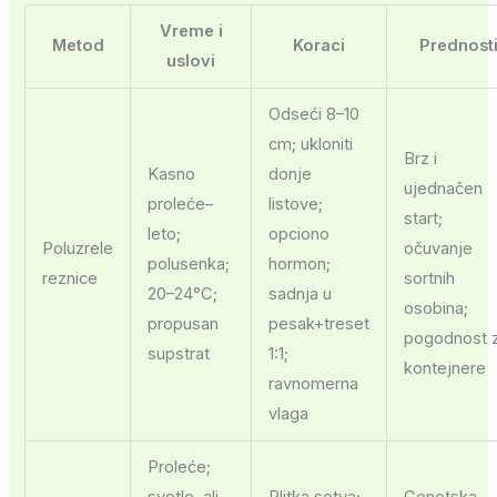
Vreme i
Metod
Koraci
Prednost
uslovi
Odseći 8–10
cm; ukloniti
Brz i
Kasno
donje
ujednačen
proleće–
listove;
start;
leto;
opciono
Poluzrele
očuvanje
polusenka;
hormon;
reznice
sortnih
20–24°C;
sadnja u
osobina;
propusan
pesak+treset
pogodnost 
supstrat
1:1;
kontejnere
ravnomerna
vlaga
Proleće;