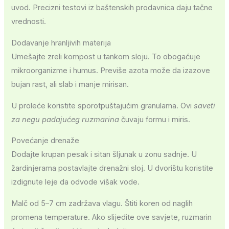
uvod. Precizni testovi iz baštenskih prodavnica daju tačne
vrednosti.
Dodavanje hranljivih materija
Umešajte zreli kompost u tankom sloju. To obogaćuje
mikroorganizme i humus. Previše azota može da izazove
bujan rast, ali slab i manje mirisan.
U proleće koristite sporotpuštajućim granulama. Ovi
saveti
za negu padajućeg ruzmarina
čuvaju formu i miris.
Povećanje drenaže
Dodajte krupan pesak i sitan šljunak u zonu sadnje. U
žardinjerama postavlajte drenažni sloj. U dvorištu koristite
izdignute leje da odvode višak vode.
Malč od 5–7 cm zadržava vlagu. Štiti koren od naglih
promena temperature. Ako slijedite ove savjete, ruzmarin