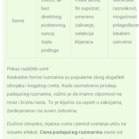
svetlo, ali
Plitka setva;
Genetska
bez
fin supstrat;
raznolikost;
direktnog
umereno
mogućnost
Seme
podnevnog
zalivanje;
prilagođava
sunca;
selekcija
lokalnim
topla
klijanaca
uslovima
podloga
Prikaz različitih sorti
Kaskadne forme ruzmarina su popularne zbog dugačkih
izbojaka i bogatog cveta. Kada razmatramo prodaju
padajućeg ruzmarina, važno je da imamo otpornost na
mraz i brzinu rasta. To je ključno za uspeh u saksijama,
žardinjerama i na suvim zidovima.
Dužina izbojaka
, nijansa cveta i period cvetanja utiču na
vizuelni efekat.
Cena padajućeg ruzmarina
zavisi od