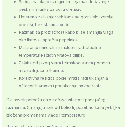
Sadnja na blago uzdignutim lejama i dodavanje
peska ili šljunka za bolju drenažu.
Umereno zalivanje: tek kada se gornji sloj zemlje
prosuši, bez stajanja vode.
Razmak za prozračnost kako bi se smanjila vlaga
oko listova i sprečila pepelnica.
Malčiranje mineralnim malčem radi stabilne
temperature i čistih vratova biljke.
Zaštita od jakog vetra i zimskog sunca pomoću
mreže ili jutane tkanine.
Korektivna rezidba posle mraza radi uklanjanja
oštećenih vrhova i podsticanja novog rasta.
Ovi saveti pomažu da se očuva vitalnost padajućeg
ruzmarina. Smanjuju rizik od bolesti, posebno kada je biljka
izložena promenama vlage i temperature.
Razmnožavanje padajućeg ruzmarina