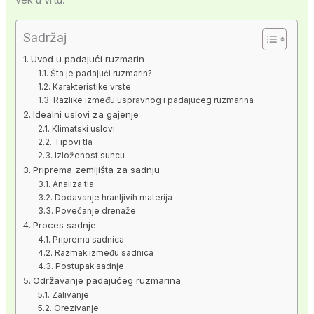
Sadržaj
Uvod u padajući ruzmarin
Šta je padajući ruzmarin?
Karakteristike vrste
Razlike između uspravnog i padajućeg ruzmarina
Idealni uslovi za gajenje
Klimatski uslovi
Tipovi tla
Izloženost suncu
Priprema zemljišta za sadnju
Analiza tla
Dodavanje hranljivih materija
Povećanje drenaže
Proces sadnje
Priprema sadnica
Razmak između sadnica
Postupak sadnje
Održavanje padajućeg ruzmarina
Zalivanje
Orezivanje