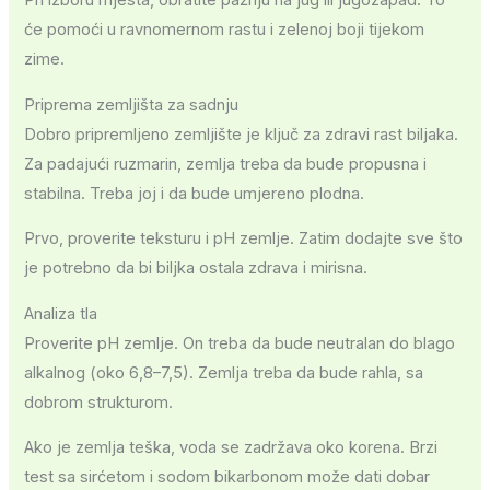
Pri izboru mjesta, obratite pažnju na jug ili jugozapad. To
će pomoći u ravnomernom rastu i zelenoj boji tijekom
zime.
Priprema zemljišta za sadnju
Dobro pripremljeno zemljište je ključ za zdravi rast biljaka.
Za padajući ruzmarin, zemlja treba da bude propusna i
stabilna. Treba joj i da bude umjereno plodna.
Prvo, proverite teksturu i pH zemlje. Zatim dodajte sve što
je potrebno da bi biljka ostala zdrava i mirisna.
Analiza tla
Proverite pH zemlje. On treba da bude neutralan do blago
alkalnog (oko 6,8–7,5). Zemlja treba da bude rahla, sa
dobrom strukturom.
Ako je zemlja teška, voda se zadržava oko korena. Brzi
test sa sirćetom i sodom bikarbonom može dati dobar