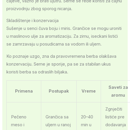
čajeve, važno je brati ujutru. Seme se ređe koristi za čajnu
proizvodnju zbog sporog nicanja.
Skladištenje i konzervacija
Sušenje u senci čuva boju i miris. Grančice se mogu uroniti
u maslinovo ulje za aromatizaciju. Za zimu, iseckani listići
se zamrzavaju u posudicama sa vodom ili uljem.
Ko poznaje uzgo, zna da pravovremena berba olakšava
konzervaciju. Seme je sporije, pa se za stabilan ukus
koristi berba sa odraslih biljaka.
Saveti za
Primena
Postupak
Vreme
aromu
Zgnječiti
Pečeno
Grančica sa
20–40
listiće pre
meso i
uljem u ranoj
min u
dodavanja