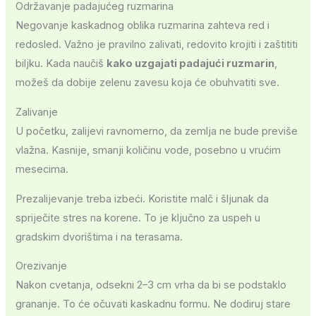
Održavanje padajućeg ruzmarina
Negovanje kaskadnog oblika ruzmarina zahteva red i
redosled. Važno je pravilno zalivati, redovito krojiti i zaštititi
biljku. Kada naučiš
kako uzgajati padajući ruzmarin
,
možeš da dobije zelenu zavesu koja će obuhvatiti sve.
Zalivanje
U početku, zalijevi ravnomerno, da zemlja ne bude previše
vlažna. Kasnije, smanji količinu vode, posebno u vrućim
mesecima.
Prezalijevanje treba izbeći. Koristite malč i šljunak da
spriječite stres na korene. To je ključno za uspeh u
gradskim dvorištima i na terasama.
Orezivanje
Nakon cvetanja, odsekni 2–3 cm vrha da bi se podstaklo
grananje. To će očuvati kaskadnu formu. Ne dodiruj stare