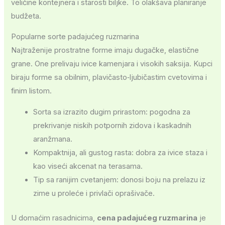
veličine kontejnera i starosti biljke. To olakšava planiranje
budžeta.
Popularne sorte padajućeg ruzmarina
Najtraženije prostratne forme imaju dugačke, elastične
grane. One prelivaju ivice kamenjara i visokih saksija. Kupci
biraju forme sa obilnim, plavičasto‑ljubičastim cvetovima i
finim listom.
Sorta sa izrazito dugim prirastom: pogodna za
prekrivanje niskih potpornih zidova i kaskadnih
aranžmana.
Kompaktnija, ali gustog rasta: dobra za ivice staza i
kao viseći akcenat na terasama.
Tip sa ranijim cvetanjem: donosi boju na prelazu iz
zime u proleće i privlači oprašivače.
U domaćim rasadnicima,
cena padajućeg ruzmarina
je