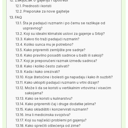
Zaključak o gajenju i upotrebi
Prednosti i koristi
Preporuke za nove gajitelje
FAQ
Šta je padajući ruzmarin i po čemu se razlikuje od
uspravnog?
Koji su idealni klimatski uslovi za gajenje u Srbiji?
Kakvo tlo traži padajući ruzmarin?
Koliko sunca mu je potrebno?
Kako pripremiti zemljište pre sadnje?
Kako pravilno posaditi sadnice u bašti ili saksiji?
Koji je preporučeni razmak između sadnica?
Kako i koliko često zalivati?
Kada i kako orezivati?
Koje štetočine i bolesti ga napadaju i kako ih suzbiti?
Kako uklopiti padajući ruzmarin u vrtni dizajn?
Može li da se koristi u vertikalnim vrtovima i visećim
saksijama?
Kako se koristi u kulinarstvu?
Kako pripremiti čaj i druge dodatke jelima?
Kako skladištiti i konzervirati ruzmarin?
Ima li medicinska svojstva?
Koji su najčešći problemi pri gajenju?
Kako sprečiti oštećenja od zime?