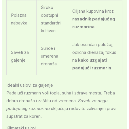
Široko
Ciljana kupovina kroz
Polazna
dostupni
rasadnik padajućeg
nabavka
standardni
ruzmarina
kultivari
Jak osunčan položaj,
Sunce i
Saveti za
odlična drenaža; fokus
umerena
gajenje
na
kako uzgajati
drenaža
padajući ruzmarin
Idealni uslovi za gajenje
Padajući ruzmarin voli topla, suha i zdrava mesta. Treba
dobra drenaža i zaštitu od vremena.
Saveti za negu
padajućeg ruzmarina
uključuju redovito zalivanje i pravi
supstrat za koren.
Klimatski uslovi