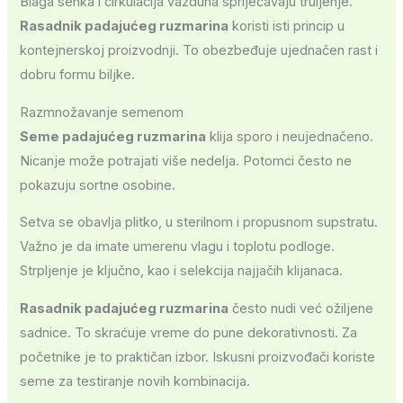
Blaga senka i cirkulacija vazduha spriječavaju truljenje.
Rasadnik padajućeg ruzmarina
koristi isti princip u
kontejnerskoj proizvodnji. To obezbeđuje ujednačen rast i
dobru formu biljke.
Razmnožavanje semenom
Seme padajućeg ruzmarina
klija sporo i neujednačeno.
Nicanje može potrajati više nedelja. Potomci često ne
pokazuju sortne osobine.
Setva se obavlja plitko, u sterilnom i propusnom supstratu.
Važno je da imate umerenu vlagu i toplotu podloge.
Strpljenje je ključno, kao i selekcija najjačih klijanaca.
Rasadnik padajućeg ruzmarina
često nudi već ožiljene
sadnice. To skraćuje vreme do pune dekorativnosti. Za
početnike je to praktičan izbor. Iskusni proizvođači koriste
seme za testiranje novih kombinacija.