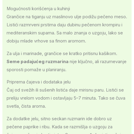
Mogućnosti korišćenja u kuhinji
Grančice na tiganju uz maslinovo ulje podižu pečeno meso.
Listići razmrveni prstima daju dubinu pečenom krompiru i
mediteranskim supama. Sa malo znanja o uzgoju, lako se
dobiju mlade vrhove sa finom aromom.
Za ulja i marinade, grančice se kratko pritisnu kašikom.
Seme padajućeg ruzmarina
nije ključno, ali razumevanje
sporosti pomaže u planiranju.
Priprema čajeva i dodataka jelu
Čaj od svežih ili sušenih listića daje mirisnu paru. Listići se
preliju vrelom vodom i ostavljaju 5–7 minuta. Tako se čuva
svetla, čista aroma.
Za dodatke jelu, sitno seckan ruzmarin ide dobro uz
pečene paprike i ribu. Kada se razmišlja o uzgoju za