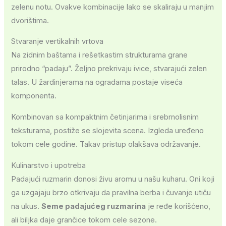
zelenu notu. Ovakve kombinacije lako se skaliraju u manjim
dvorištima.
Stvaranje vertikalnih vrtova
Na zidnim baštama i rešetkastim strukturama grane
prirodno “padaju”. Željno prekrivaju ivice, stvarajući zelen
talas. U žardinjerama na ogradama postaje viseća
komponenta.
Kombinovan sa kompaktnim četinjarima i srebrnolisnim
teksturama, postiže se slojevita scena. Izgleda uređeno
tokom cele godine. Takav pristup olakšava održavanje.
Kulinarstvo i upotreba
Padajući ruzmarin donosi živu aromu u našu kuharu. Oni koji
ga uzgajaju brzo otkrivaju da pravilna berba i čuvanje utiču
na ukus.
Seme padajućeg ruzmarina
je ređe korišćeno,
ali biljka daje grančice tokom cele sezone.