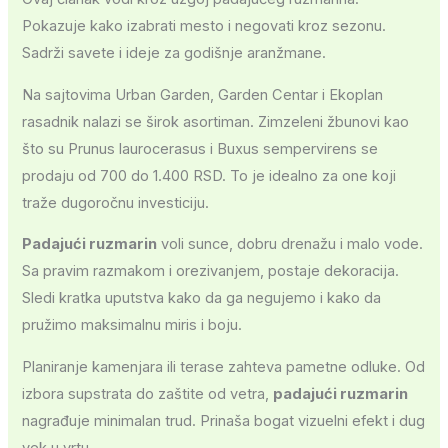
Pokazuje kako izabrati mesto i negovati kroz sezonu.
Sadrži savete i ideje za godišnje aranžmane.
Na sajtovima Urban Garden, Garden Centar i Ekoplan
rasadnik nalazi se širok asortiman. Zimzeleni žbunovi kao
što su Prunus laurocerasus i Buxus sempervirens se
prodaju od 700 do 1.400 RSD. To je idealno za one koji
traže dugoročnu investiciju.
Padajući ruzmarin
voli sunce, dobru drenažu i malo vode.
Sa pravim razmakom i orezivanjem, postaje dekoracija.
Sledi kratka uputstva kako da ga negujemo i kako da
pružimo maksimalnu miris i boju.
Planiranje kamenjara ili terase zahteva pametne odluke. Od
izbora supstrata do zaštite od vetra,
padajući ruzmarin
nagrađuje minimalan trud. Prinaša bogat vizuelni efekt i dug
vek u vrtu.