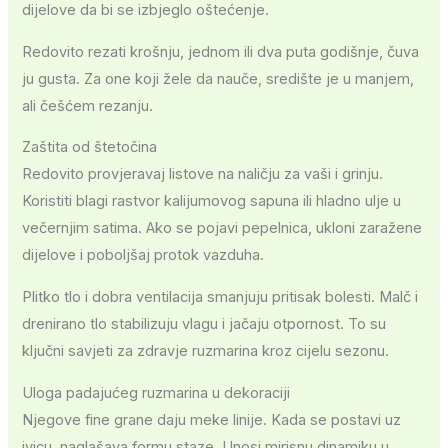
dijelove da bi se izbjeglo oštećenje.
Redovito rezati krošnju, jednom ili dva puta godišnje, čuva
ju gusta. Za one koji žele da nauče, središte je u manjem,
ali češćem rezanju.
Zaštita od štetočina
Redovito provjeravaj listove na naličju za vaši i grinju.
Koristiti blagi rastvor kalijumovog sapuna ili hladno ulje u
večernjim satima. Ako se pojavi pepelnica, ukloni zaražene
dijelove i poboljšaj protok vazduha.
Plitko tlo i dobra ventilacija smanjuju pritisak bolesti. Malč i
drenirano tlo stabilizuju vlagu i jačaju otpornost. To su
ključni savjeti za zdravje ruzmarina kroz cijelu sezonu.
Uloga padajućeg ruzmarina u dekoraciji
Njegove fine grane daju meke linije. Kada se postavi uz
ivicu, naglašava formu staze. Unosi mirisnu dinamiku u