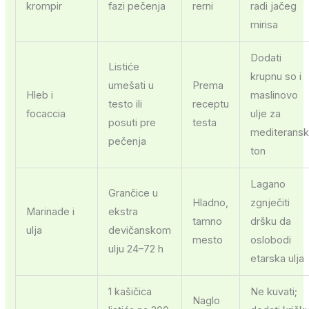
krompir
fazi pečenja
rerni
radi jačeg
mirisa
Dodati
Listiće
krupnu so i
umešati u
Prema
Hleb i
maslinovo
testo ili
receptu
focaccia
ulje za
posuti pre
testa
mediteransk
pečenja
ton
Lagano
Grančice u
Hladno,
zgnječiti
Marinade i
ekstra
tamno
dršku da
ulja
devičanskom
mesto
oslobodi
ulju 24–72 h
etarska ulja
1 kašičica
Ne kuvati;
Naglo