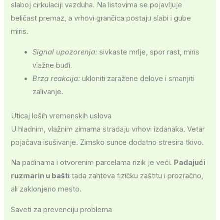
slaboj cirkulaciji vazduha. Na listovima se pojavljuje
beličast premaz, a vrhovi grančica postaju slabi i gube
miris.
Signal upozorenja:
sivkaste mrlje, spor rast, miris
vlažne buđi.
Brza reakcija:
ukloniti zaražene delove i smanjiti
zalivanje.
Uticaj loših vremenskih uslova
U hladnim, vlažnim zimama stradaju vrhovi izdanaka. Vetar
pojačava isušivanje. Zimsko sunce dodatno stresira tkivo.
Na padinama i otvorenim parcelama rizik je veći.
Padajući
ruzmarin u bašti
tada zahteva fizičku zaštitu i prozračno,
ali zaklonjeno mesto.
Saveti za prevenciju problema