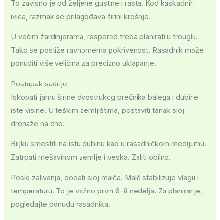
To zavisno je od željene gustine i rasta. Kod kaskadnih
ivica, razmak se prilagođava širini krošnje.
U većim žardinjerama, raspored treba planirati u trouglu.
Tako se postiže ravnomerna pokrivenost. Rasadnik može
ponuditi više veličina za precizno uklapanje.
Postupak sadnje
Iskopati jamu širine dvostrukog prečnika balega i dubine
iste visine. U teškim zemljištima, postaviti tanak sloj
drenaže na dno.
Biljku smestiti na istu dubinu kao u rasadničkom medijumu.
Zatrpati mešavinom zemlje i peska. Zaliti obilno.
Posle zalivanja, dodati sloj malča. Malč stabilizuje vlagu i
temperaturu. To je važno prvih 6–8 nedelja. Za planiranje,
pogledajte ponudu rasadnika.