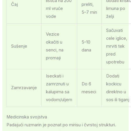
listića na 200
dodati krišk
Čaj
preliti,
ml vruće
limuna po
5–7 min
vode
želji
Sačuvati
Vezice
cele iglice,
okačiti u
5–10
Sušenje
mrviti tek
senci, na
dana
pred
promaji
upotrebu
Iseckati i
Dodati
zamrznuti u
Do 6
kockicu
Zamrzavanje
kalupima sa
meseci
direktno u
vodom/uljem
sos ili tiganj
Medicinska svojstva
Padajući ruzmarin je poznat po mirisu i čvrstoj strukturi.