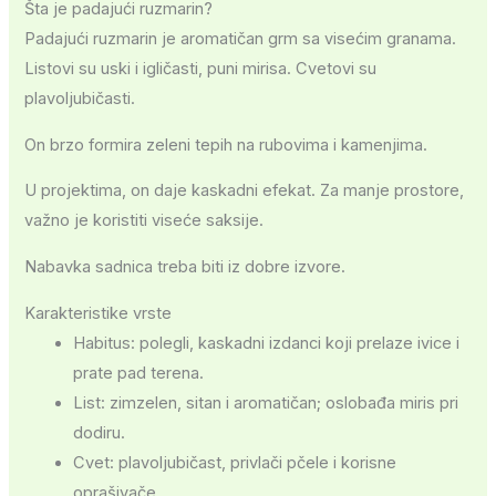
Šta je padajući ruzmarin?
Padajući ruzmarin je aromatičan grm sa visećim granama.
Listovi su uski i igličasti, puni mirisa. Cvetovi su
plavoljubičasti.
On brzo formira zeleni tepih na rubovima i kamenjima.
U projektima, on daje kaskadni efekat. Za manje prostore,
važno je koristiti viseće saksije.
Nabavka sadnica treba biti iz dobre izvore.
Karakteristike vrste
Habitus: polegli, kaskadni izdanci koji prelaze ivice i
prate pad terena.
List: zimzelen, sitan i aromatičan; oslobađa miris pri
dodiru.
Cvet: plavoljubičast, privlači pčele i korisne
oprašivače.