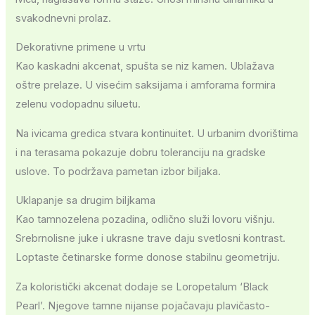
svakodnevni prolaz.
Dekorativne primene u vrtu
Kao kaskadni akcenat, spušta se niz kamen. Ublažava
oštre prelaze. U visećim saksijama i amforama formira
zelenu vodopadnu siluetu.
Na ivicama gredica stvara kontinuitet. U urbanim dvorištima
i na terasama pokazuje dobru toleranciju na gradske
uslove. To podržava pametan izbor biljaka.
Uklapanje sa drugim biljkama
Kao tamnozelena pozadina, odlično služi lovoru višnju.
Srebrnolisne juke i ukrasne trave daju svetlosni kontrast.
Loptaste četinarske forme donose stabilnu geometriju.
Za koloristički akcenat dodaje se Loropetalum ‘Black
Pearl’. Njegove tamne nijanse pojačavaju plavičasto-