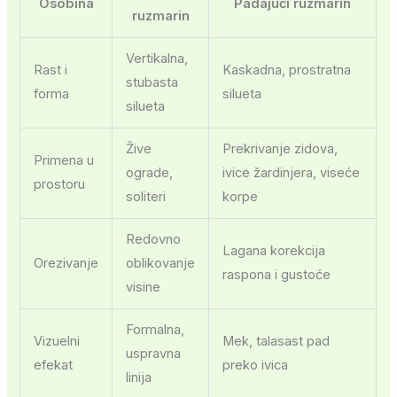
Osobina
Padajući ruzmarin
ruzmarin
Vertikalna,
Rast i
Kaskadna, prostratna
stubasta
forma
silueta
silueta
Žive
Prekrivanje zidova,
Primena u
ograde,
ivice žardinjera, viseće
prostoru
soliteri
korpe
Redovno
Lagana korekcija
Orezivanje
oblikovanje
raspona i gustoće
visine
Formalna,
Vizuelni
Mek, talasast pad
uspravna
efekat
preko ivica
linija